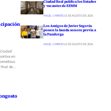
Ciudad Real publica los listados
y vacantes de EEMM
ANGEL CARRERO
|
3 DE AGOSTO DE 2026
icipación
Los Amigos de Javier Segovia
ponen la banda sonora previa a
la Pandorga
ANGEL CARRERO
|
3 DE AGOSTO DE 2026
 (Ciudad
portiva en
Tomelloso.
 final de…
Congosto