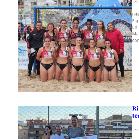
|
27
Her
Esp
En 
Mat
con
Ri
te
|
27