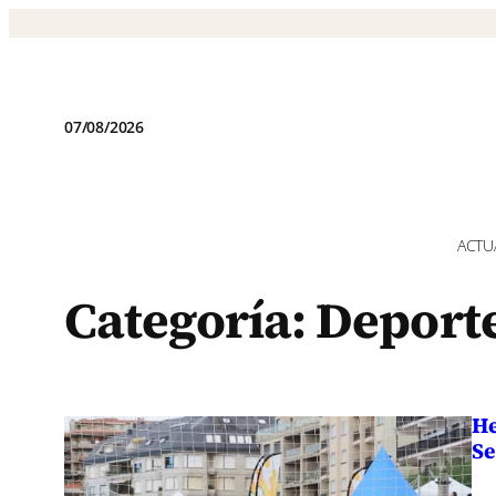
Saltar
al
contenido
07/08/2026
ACTU
Categoría:
Deport
He
Se