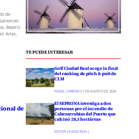
to de
Sanxenxo.
ia, Beatriz
an Arias,
TE PUEDE INTERESAR
Golf Ciudad Real acoge la final
del ranking de pitch & putt de
CLM
ANGEL CARRERO
|
7 DE AGOSTO DE 2026
El SEPRONA investiga a dos
cional de
personas por el incendio de
Cabezarrubias del Puerto que
calcinó 28,5 hectáreas
EDITOR CIUDAD REAL
|