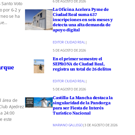
6 DE AGOSTO DE 2026
s Santo Voto
La Oficina Acelera Pyme de
o por 6-2 y
Ciudad Real suma 637
orneo se ha
inscripciones en seis meses y
que…
detecta una alta demanda de
apoyo digital
EDITOR CIUDAD REAL
|
5 DE AGOSTO DE 2026
En el primer semestre el
SEPRONA de Ciudad Real,
parque
registra un total de 26 delitos
EDITOR CIUDAD REAL
|
5 DE AGOSTO DE 2026
Castilla-La Mancha destaca la
l área de
singularidad de la Pandorga
Club Ajedrez
para ser Fiesta de Interés
Turístico Nacional
 a 24:00
e este
MARIANO GALLEGO
|
3 DE AGOSTO DE 2026