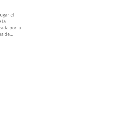
ugar el
 la
zada por la
rea de…