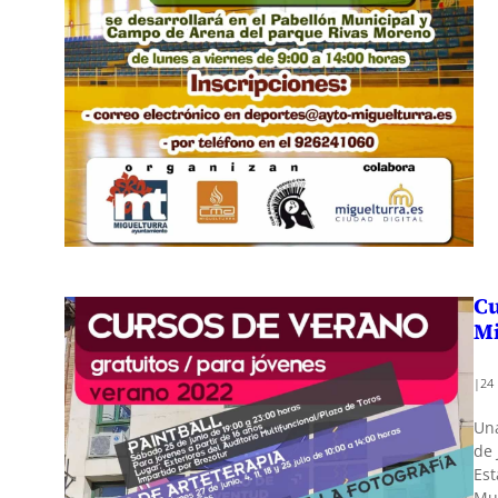
Cu
Mi
|
24
Una
de 
Est
Mun