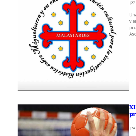
|
27
Una
vie
pro
Aso
XI
pr
|
24