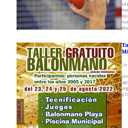
La 
Han
loc
nue
Mun
Ta
Mi
|
24
Una
ago
org
y C