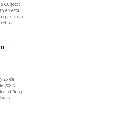
a Quijote’s
to en esta
 organizada
rvicio
en
 y 25 de
de 2022,
iudad Real)
al web…