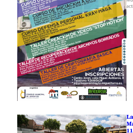
act
La
Ma
11