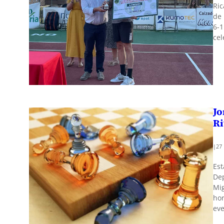
Ric
de 
6-1
cel
Jo
Ri
|
27
Est
Dep
Mig
hor
eve