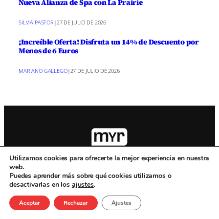
Nueva Alianza de Spa con La Prairie
SILVIA PASTOR
|
27 DE JULIO DE 2026
¡Increíble Oferta! Disfruta un 14% de Descuento por
Menos de 6 Euros
MARIANO GALLEGO
|
27 DE JULIO DE 2026
Utilizamos cookies para ofrecerte la mejor experiencia en nuestra
Ciudadreal.com es un medio de Medios y Redes
web.
dependiente de Diario de la Mancha
Puedes aprender más sobre qué cookies utilizamos o
desactivarlas en los
ajustes
.
Artículos patrocinados
Servicios de diseño web
Contacto
Sobre MyR
Aceptar
Rechazar
Ajustes