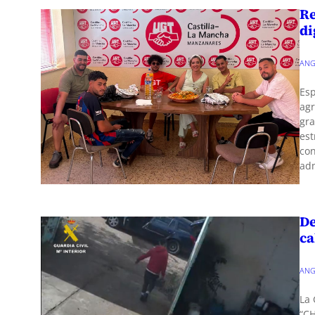
Re
di
ANG
Esp
agr
gra
est
con
adm
De
ca
ANG
La 
“CH