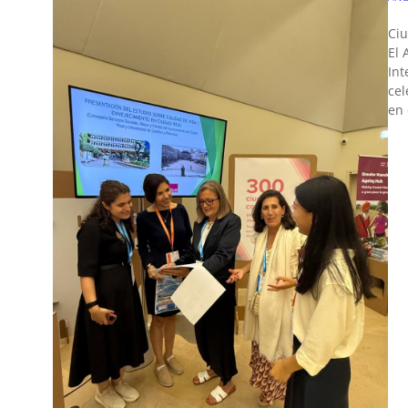
Ciu
El 
Int
cel
en 