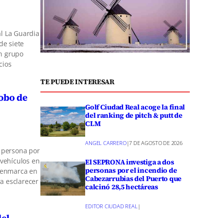
l La Guardia
de siete
n grupo
cios
TE PUEDE INTERESAR
robo de
Golf Ciudad Real acoge la final
del ranking de pitch & putt de
CLM
ANGEL CARRERO
|
7 DE AGOSTO DE 2026
a persona por
 vehículos en
El SEPRONA investiga a dos
personas por el incendio de
e enmarca en
Cabezarrubias del Puerto que
a esclarecer
calcinó 28,5 hectáreas
EDITOR CIUDAD REAL
|
del