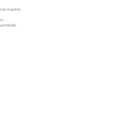
sonas mayores
es,
sarrollado