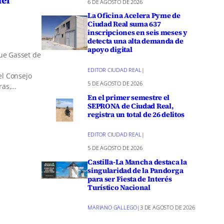
6 DE AGOSTO DE 2026
La Oficina Acelera Pyme de
Ciudad Real suma 637
inscripciones en seis meses y
detecta una alta demanda de
apoyo digital
que Gasset de
EDITOR CIUDAD REAL
|
el Consejo
5 DE AGOSTO DE 2026
oras,…
En el primer semestre el
SEPRONA de Ciudad Real,
registra un total de 26 delitos
EDITOR CIUDAD REAL
|
5 DE AGOSTO DE 2026
Castilla-La Mancha destaca la
singularidad de la Pandorga
para ser Fiesta de Interés
Turístico Nacional
MARIANO GALLEGO
|
3 DE AGOSTO DE 2026