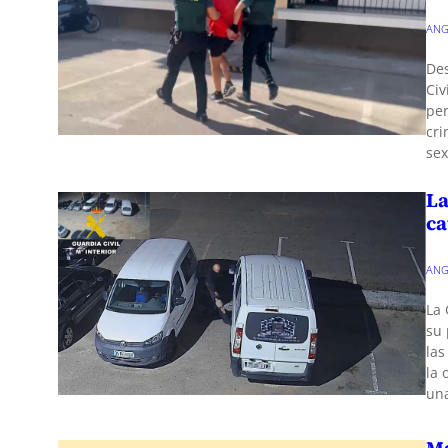
ANG
Des
Civ
per
cri
sex
La
ca
ANG
La 
su 
las
la 
una
Má