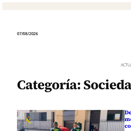
Saltar
al
contenido
07/08/2026
ACTU
Categoría:
Socied
De
me
co