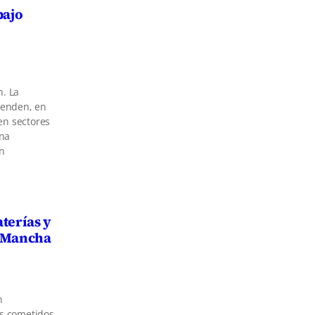
bajo
n. La
ependen, en
en sectores
una
ón
terías y
a Mancha
n
os cometidos