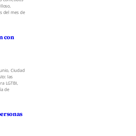
lloso,
os del mes de
n con
junio, Ciudad
to: las
ra LGTBI,
ía de
 personas