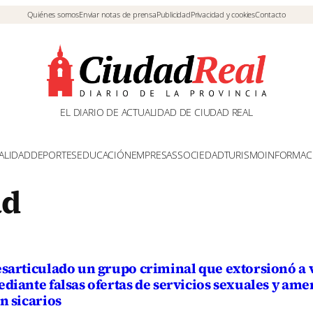
Quiénes somos
Enviar notas de prensa
Publicidad
Privacidad y cookies
Contacto
EL DIARIO DE ACTUALIDAD DE CIUDAD REAL
ALIDAD
DEPORTES
EDUCACIÓN
EMPRESAS
SOCIEDAD
TURISMO
INFORMAC
ad
sarticulado un grupo criminal que extorsionó a 
diante falsas ofertas de servicios sexuales y am
n sicarios