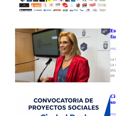
Es
fa
ANG
La 
La 
alz
de 
Ci
so
ANG