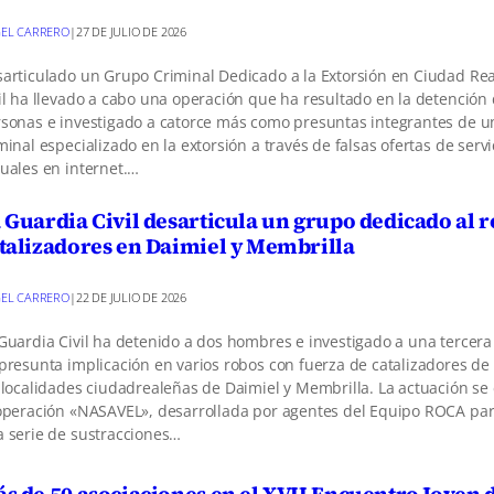
EL CARRERO
|
27 DE JULIO DE 2026
articulado un Grupo Criminal Dedicado a la Extorsión en Ciudad Rea
il ha llevado a cabo una operación que ha resultado en la detención 
sonas e investigado a catorce más como presuntas integrantes de u
minal especializado en la extorsión a través de falsas ofertas de servi
uales en internet.…
 Guardia Civil desarticula un grupo dedicado al 
talizadores en Daimiel y Membrilla
EL CARRERO
|
22 DE JULIO DE 2026
Guardia Civil ha detenido a dos hombres e investigado a una tercer
presunta implicación en varios robos con fuerza de catalizadores de
 localidades ciudadrealeñas de Daimiel y Membrilla. La actuación s
operación «NASAVEL», desarrollada por agentes del Equipo ROCA par
 serie de sustracciones…
s de 50 asociaciones en el XVII Encuentro Joven 