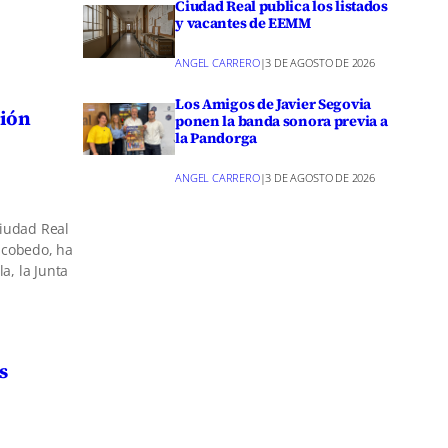
Ciudad Real publica los listados
y vacantes de EEMM
ANGEL CARRERO
|
3 DE AGOSTO DE 2026
Los Amigos de Javier Segovia
ción
ponen la banda sonora previa a
la Pandorga
ANGEL CARRERO
|
3 DE AGOSTO DE 2026
Ciudad Real
scobedo, ha
a, la Junta
s