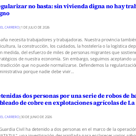
gularizar no basta: sin vivienda digna no hay tra
gno
EL CARRERO
|
1 DE JULIO DE 2026
aña necesita trabajadores y trabajadoras. Nuestra provincia tambié
icultura, la construcción, los cuidados, la hostelería o la logística d
n medida, del esfuerzo de miles de personas migrantes que sostien
ratégicos de nuestra economía. Sin embargo, seguimos aceptando 
tradicción que no puede normalizarse. Defendemos la regularizaci
inistrativa porque nadie debe vivir…
tenidas dos personas por una serie de robos de ba
bleado de cobre en explotaciones agrícolas de L
EL CARRERO
|
30 DE JUNIO DE 2026
Guardia Civil ha detenido a dos personas en el marco de la operació
ATAZUL”, una investigación desarrollada para esclarecer varios rob