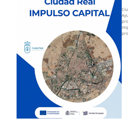
Ciu
Ayu
pro
Imp
pro