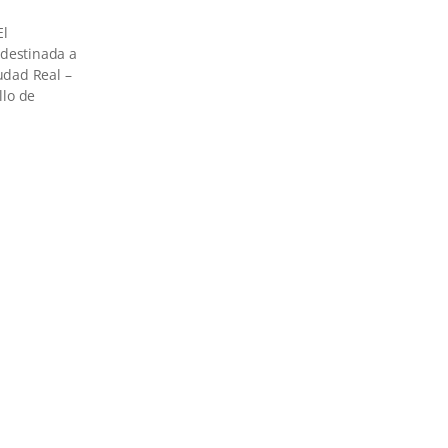
El
 destinada a
udad Real –
llo de