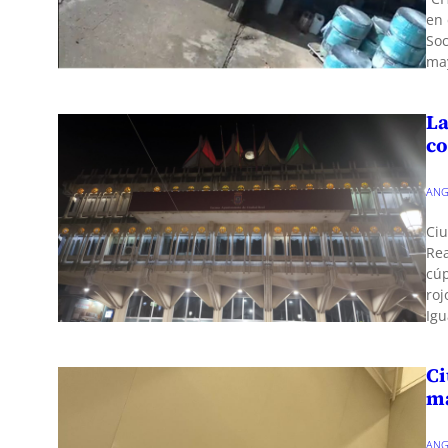
en 
Soc
may
La
co
ANG
Ciu
Rea
cúp
roj
Igu
Ci
m
ANG