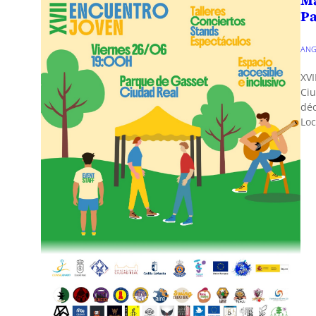
Pa
ANG
XVI
Ciu
déc
Loc