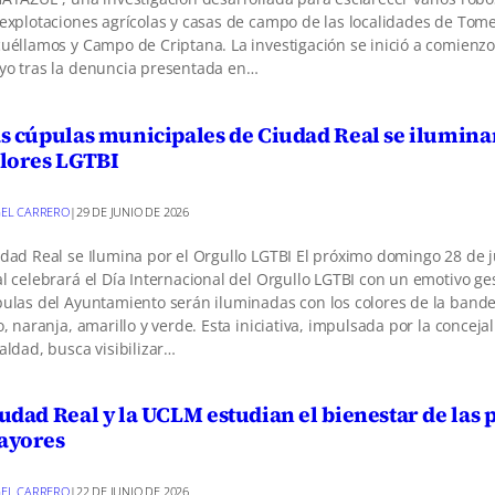
explotaciones agrícolas y casas de campo de las localidades de Tome
uéllamos y Campo de Criptana. La investigación se inició a comienz
o tras la denuncia presentada en…
s cúpulas municipales de Ciudad Real se ilumina
lores LGTBI
EL CARRERO
|
29 DE JUNIO DE 2026
dad Real se Ilumina por el Orgullo LGTBI El próximo domingo 28 de 
l celebrará el Día Internacional del Orgullo LGTBI con un emotivo ges
ulas del Ayuntamiento serán iluminadas con los colores de la bande
o, naranja, amarillo y verde. Esta iniciativa, impulsada por la concejal
aldad, busca visibilizar…
udad Real y la UCLM estudian el bienestar de las
ayores
EL CARRERO
|
22 DE JUNIO DE 2026