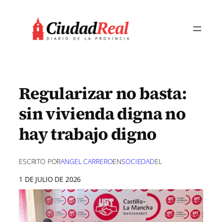
Saltar
al
contenido
Regularizar no basta:
sin vivienda digna no
hay trabajo digno
ESCRITO POR
ANGEL CARRERO
EN
SOCIEDAD
EL
1 DE JULIO DE 2026