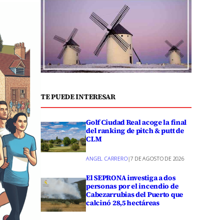
TE PUEDE INTERESAR
Golf Ciudad Real acoge la final
del ranking de pitch & putt de
CLM
ANGEL CARRERO
|
7 DE AGOSTO DE 2026
El SEPRONA investiga a dos
personas por el incendio de
Cabezarrubias del Puerto que
calcinó 28,5 hectáreas