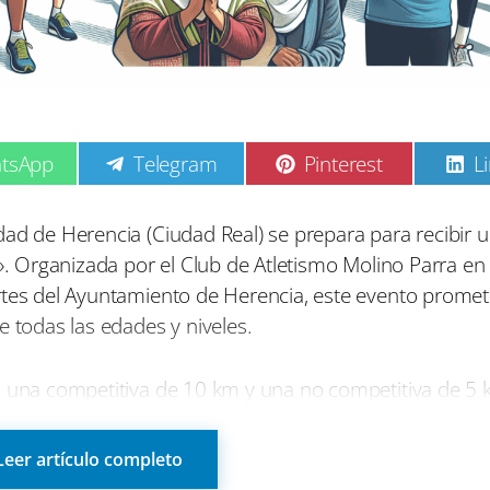
C
C
C
tsApp
Telegram
Pinterest
L
o
o
o
m
m
p
p
p
dad de Herencia (Ciudad Real) se prepara para recibir 
a
a
a
a». Organizada por el Club de Atletismo Molino Parra en
r
r
r
t
t
t
rtes del Ayuntamiento de Herencia, este evento promet
i
i
i
e todas las edades y niveles.
r
r
r
e
e
e
n
n
n
: una competitiva de 10 km y una no competitiva de 5 
zar los 5 km caminando, para aquellos que prefieran di
levarán a cabo carreras adaptadas e infantiles, con el 
Leer artículo completo
dad.