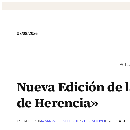
Saltar
al
contenido
07/08/2026
ACTU
Nueva Edición de l
de Herencia»
ESCRITO POR
MARIANO GALLEGO
EN
ACTUALIDAD
EL
4 DE AGOS