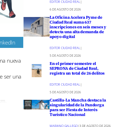
EDITOR CIUDAD REAL
|
6 DE AGOSTO DE 2026
La Oficina Acelera Pyme de
Ciudad Real suma 637
inscripciones en seis meses y
detecta una alta demanda de
apoyo digital
inkedIn
EDITOR CIUDAD REAL
|
m
5 DE AGOSTO DE 2026
una nueva
En el primer semestre el
SEPRONA de Ciudad Real,
registra un total de 26 delitos
e ser una
EDITOR CIUDAD REAL
|
5 DE AGOSTO DE 2026
km.
Castilla-La Mancha destaca la
singularidad de la Pandorga
sfrutar del
para ser Fiesta de Interés
Turístico Nacional
objetivo
MARIANO GALLEGO
|
3 DE AGOSTO DE 2026