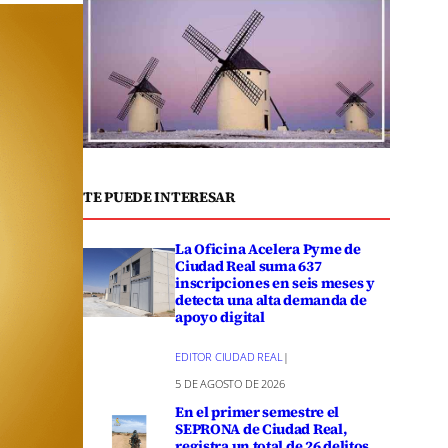
TE PUEDE INTERESAR
La Oficina Acelera Pyme de
Ciudad Real suma 637
inscripciones en seis meses y
detecta una alta demanda de
apoyo digital
EDITOR CIUDAD REAL
|
5 DE AGOSTO DE 2026
En el primer semestre el
SEPRONA de Ciudad Real,
registra un total de 26 delitos