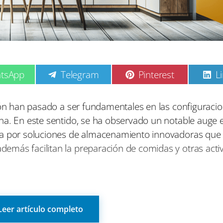
C
C
C
tsApp
Telegram
Pinterest
L
o
o
o
m
m
p
p
p
ión han pasado a ser fundamentales en las configuracio
a
a
a
na. En este sentido, se ha observado un notable auge e
r
r
r
t
t
t
da por soluciones de almacenamiento innovadoras que
i
i
i
emás facilitan la preparación de comidas y otras acti
r
r
r
e
e
e
n
n
n
ar espacios reducidos han impulsado la búsqueda de alt
dad. Una de las soluciones más populares consiste en 
Leer artículo completo
vos se integran con elegancia en los muebles presentes