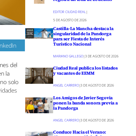
EDITOR CIUDAD REAL
|
5 DE AGOSTO DE 2026
Castilla-La Mancha destaca la
singularidad de la Pandorga
para ser Fiesta de Interés
Turístico Nacional
inkedIn
m
MARIANO GALLEGO
|
3 DE AGOSTO DE 2026
nes del
Ciudad Real publica los listados
n la
y vacantes de EEMM
 no solo
ANGEL CARRERO
|
3 DE AGOSTO DE 2026
vidades
Los Amigos de Javier Segovia
ponen la banda sonora previa a
la Pandorga
ernativas
ANGEL CARRERO
|
3 DE AGOSTO DE 2026
los
Conduce Hacia el Verano:
,