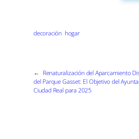
proporcionando al mismo tiempo un alto rendimi
como refrigeradores con paneles de camuflaje, h
ejemplos de cómo se puede mantener un espac
decoración
hogar
Simultáneamente, el uso de almacenamiento ver
ganchos para utensilios no solo son prácticas, 
propietarios a exhibir sus utensilios más elegan
el espacio, sino que también fomenta la creativi
←
Renaturalización del Aparcamiento Di
del Parque Gasset: El Objetivo del Ayunt
Por otro lado, el auge de aparatos electrodomés
Ciudad Real para 2025
espacios y reducir el tiempo dedicado a la prepa
vaporeras que también funcionan como ollas y
respondiendo a la creciente demanda de una co
La evolución de la cocina digital también juega 
aplicaciones y dispositivos que controlan los e