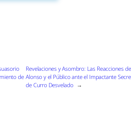
ento adecuado para las exigencias diarias. Caracterís
ornos de vapor ocultos tras puertas y grifos retráctile
io ordenado y despejado.
tical ha ganado mucha aceptación. Estanterías abierta
sino que añaden un elemento decorativo, invitando a lo
tes como si de arte se tratase. Esta disposición no solo
dad en el diseño de la cocina.
suasorio
Revelaciones y Asombro: Las Reacciones d
amiento de
Alonso y el Público ante el Impactante Secr
ticos compactos y multifuncionales contribuye a simpli
de Curro Desvelado
→
ración culinaria. Batidoras que se convierten en licuad
 procesadores alimenticios de tamaño reducido están
cina más eficiente.
un papel crucial en esta eliminación del desorden. Con 
lectrodomésticos de forma remota, los usuarios tienen l