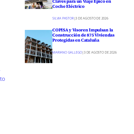
Claves para un Viaje Épico en
ticas
Coche Eléctrico
s son
SILVIA PASTOR
|
3 DE AGOSTO DE 2026
COPISA y Visoren Impulsan la
Construcción de 875 Viviendas
s y
Protegidas en Cataluña
s
MARIANO GALLEGO
|
3 DE AGOSTO DE 2026
 optimiza
e
eto
ficar los
oras,
el uso de
a