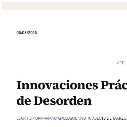
Saltar
al
contenido
06/08/2026
ACTU
Innovaciones Prác
de Desorden
ESCRITO POR
MARIANO GALLEGO
EN
NOTICIAS
EL
13 DE MARZO