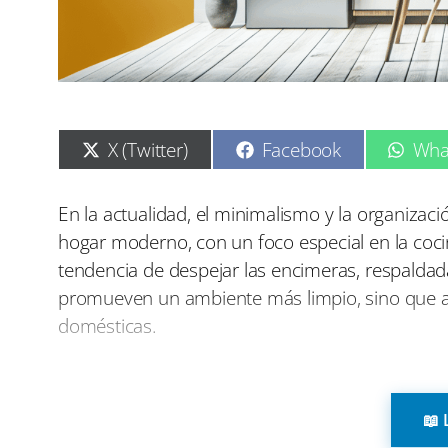
C
C
C
X (Twitter)
Facebook
Wha
o
o
o
m
m
m
p
p
p
En la actualidad, el minimalismo y la organizac
a
a
a
hogar moderno, con un foco especial en la coci
r
r
r
t
t
t
tendencia de despejar las encimeras, respalda
i
i
i
promueven un ambiente más limpio, sino que ad
r
r
r
e
e
e
domésticas.
n
n
n
Las cocinas abiertas y la necesidad de optimiz
que maximicen el espacio sin perder funcionali
📖 
electrodomésticos empotrables. Estos dispositi