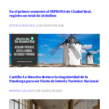
En el primer semestre el SEPRONA de Ciudad Real,
registra un total de 26 delitos
EDITOR CIUDAD REAL
|
5 DE AGOSTO DE 2026
Castilla-La Mancha destaca la singularidad de la
Pandorga para ser Fiesta de Interés Turístico Nacional
MARIANO GALLEGO
|
3 DE AGOSTO DE 2026