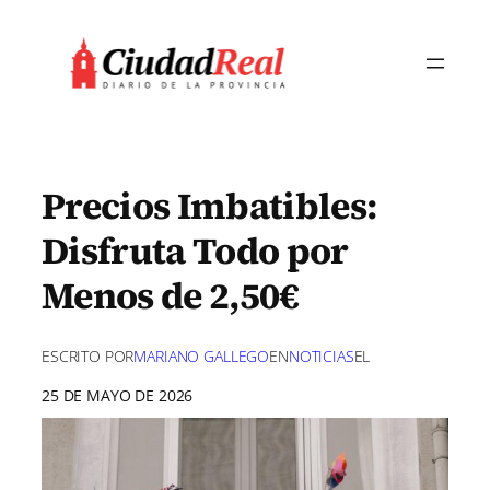
Saltar
al
contenido
Precios Imbatibles:
Disfruta Todo por
Menos de 2,50€
ESCRITO POR
MARIANO GALLEGO
EN
NOTICIAS
EL
25 DE MAYO DE 2026