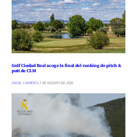
advierten sobre el posible impacto
negativo en los productores locales,
quienes también enfrentan crecientes
costos. El economista Carlos Ramos
destacó el dilema de equilibrar la
necesidad de productos asequibles con
la sostenibilidad de la producción local.
Golf Ciudad Real acoge la final del ranking de pitch &
putt de CLM
Para garantizar que la calidad de sus
ANGEL CARRERO
|
7 DE AGOSTO DE 2026
productos no se vea afectada a pesar de
la reducción de precios, los
supermercados han implementado
controles rigurosos y mantienen
estrechos vínculos con sus proveedores.
Martínez aseguró que estas medidas son