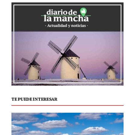
eso hemos trabajado arduamente para
reducir precios sin comprometer la
calidad.»
Los compradores han recibido la noticia
con entusiasmo. Lucía González, madre
de dos hijos, señaló que esta medida le
permite ahorrar en sus compras
semanales, lo que le brinda a su familia
una alimentación más variada. «A veces
es difícil llegar a fin de mes, y este tipo de
TE PUEDE INTERESAR
promociones ayudan mucho,» comentó.
Sin embargo, este enfoque no está
exento de críticas. Algunos analistas