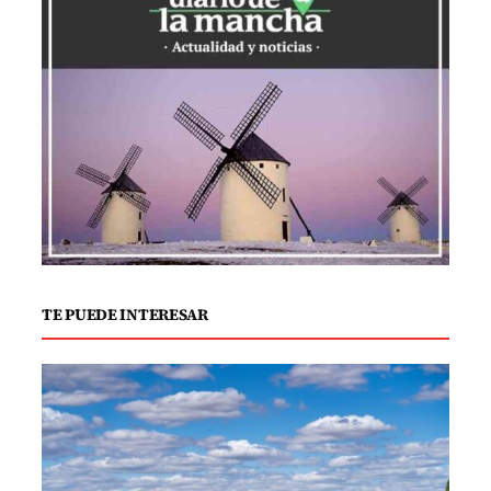
Parque Gasset, donde recibirán una
breve capacitación sobre la técnica
correcta de caminar nórdico. Este estilo
de marcha implica el uso de bastones
especiales, lo que ayuda a redistribuir la
carga articular y es especialmente
beneficioso para quienes padecen
enfermedades como la fibromialgia. La
ruta elegida discurre por la Vía Verde, un
corredor verde urbano que ofrece un
TE PUEDE INTERESAR
terreno llano y seguro, propicio para
personas con dolor crónico o movilidad
reducida.
Clara Ramos, de la junta directiva de