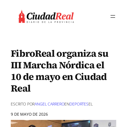
Saltar
al
contenido
FibroReal organiza su
III Marcha Nórdica el
10 de mayo en Ciudad
Real
ESCRITO POR
ANGEL CARRERO
EN
DEPORTES
EL
9 DE MAYO DE 2026