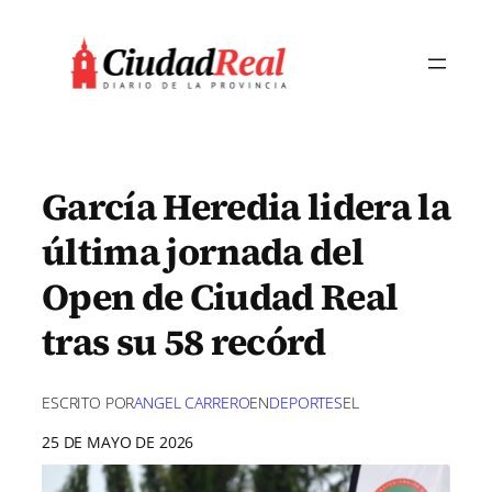
Saltar
al
contenido
García Heredia lidera la
última jornada del
Open de Ciudad Real
tras su 58 recórd
ESCRITO POR
ANGEL CARRERO
EN
DEPORTES
EL
25 DE MAYO DE 2026