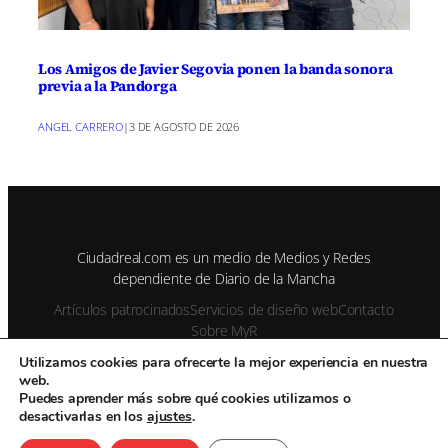
Los Amigos de Javier Segovia ponen la banda sonora
previa a la Pandorga
ANGEL CARRERO
|
3 DE AGOSTO DE 2026
Ciudadreal.com es un medio de Medios y Redes
dependiente de Diario de la Mancha
Artículos patrocinados
Servicios de diseño web
Contacto
Sobre MyR
Utilizamos cookies para ofrecerte la mejor experiencia en nuestra
web.
© 1995-2026 Color Vivo Internet. Otros contenidos se cita fuente.
Puedes aprender más sobre qué cookies utilizamos o
desactivarlas en los
ajustes
.
Aviso Legal
Privacidad y cookies
Publicidad
Enviar notas de prensa
Contacto