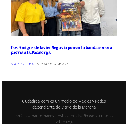
Los Amigos de Javier Segovia ponen la banda sonora
previa a la Pandorga
ANGEL CARRERO
|
3 DE AGOSTO DE 2026
Ciudadreal.com es un medio de Medios y Redes
dependiente de Diario de la Mancha
Artículos patrocinados
Servicios de diseño web
Contacto
Sobre MyR