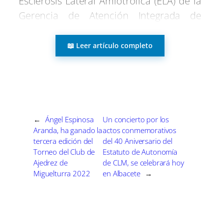
Esclerosis Lateral Amiotrófica (ELA) de la
r
r
r
r
r
r
r
t
e
e
e
e
e
e
)
Gerencia de Atención Integrada de
n
n
n
n
n
n
Alcázar de San Juan (Ciudad Real).
📖 Leer artículo completo
Darias estará acompañada en la visita
por la directora gerente del Servicio de
Salud de Castilla-La Mancha (Sescam),
Regina Leal, según ha informado el
Ministerio de Sanidad en un
←
Ángel Espinosa
Un concierto por los
Aranda, ha ganado la
actos conmemorativos
comunicado.
tercera edición del
del 40 Aniversario del
Torneo del Club de
Estatuto de Autonomía
La ministra mantendrá un encuentro con
Ajedrez de
de CLM, se celebrará hoy
Miguelturra 2022
en Albacete
→
profesionales del grupo
multidisciplinar que integran la Unidad