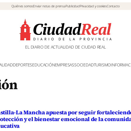
Quiénes somos
Enviar notas de prensa
Publicidad
Privacidad y cookies
Contacto
EL DIARIO DE ACTUALIDAD DE CIUDAD REAL
ALIDAD
DEPORTES
EDUCACIÓN
EMPRESAS
SOCIEDAD
TURISMO
INFORMAC
ión
stilla-La Mancha apuesta por seguir fortaleciend
otección y el bienestar emocional de la comunid
ucativa