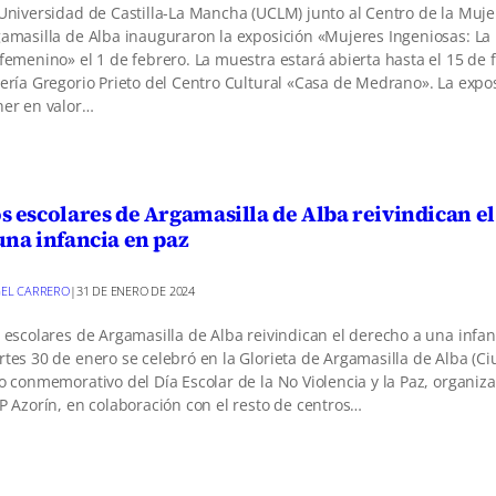
Universidad de Castilla-La Mancha (UCLM) junto al Centro de la Muje
amasilla de Alba inauguraron la exposición «Mujeres Ingeniosas: La 
femenino» el 1 de febrero. La muestra estará abierta hasta el 15 de 
ería Gregorio Prieto del Centro Cultural «Casa de Medrano». La expo
er en valor…
s escolares de Argamasilla de Alba reivindican e
una infancia en paz
EL CARRERO
|
31 DE ENERO DE 2024
 escolares de Argamasilla de Alba reivindican el derecho a una infan
tes 30 de enero se celebró en la Glorieta de Argamasilla de Alba (Ci
o conmemorativo del Día Escolar de la No Violencia y la Paz, organiza
P Azorín, en colaboración con el resto de centros…