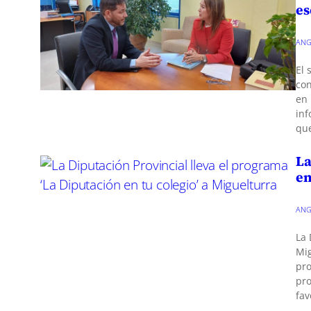
es
ANG
El 
con
en 
inf
que
La
en
ANG
La 
Mig
pro
pro
fav