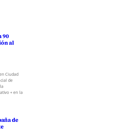
n 90
ión al
 en Ciudad
cial de
la
tivo + en la
paña de
te