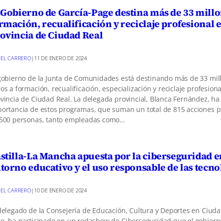
 Gobierno de García-Page destina más de 33 millo
rmación, recualificación y reciclaje profesional e
ovincia de Ciudad Real
EL CARRERO
|
11 DE ENERO DE 2024
gobierno de la Junta de Comunidades está destinando más de 33 mil
os a formación, recualificación, especialización y reciclaje profesiona
vincia de Ciudad Real. La delegada provincial, Blanca Fernández, ha 
ortancia de estos programas, que suman un total de 815 acciones 
.500 personas, tanto empleadas como…
stilla-La Mancha apuesta por la ciberseguridad e
torno educativo y el uso responsable de las tecno
EL CARRERO
|
10 DE ENERO DE 2024
delegado de la Consejería de Educación, Cultura y Deportes en Ciuda
o, ha participado en un rodashow de Ciberseguridad que el gobier