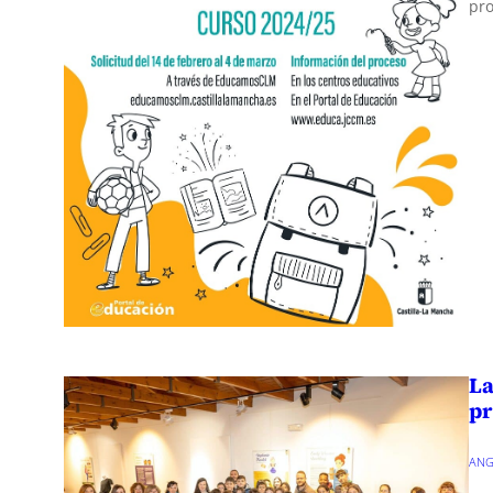
pro
La
pr
ANG