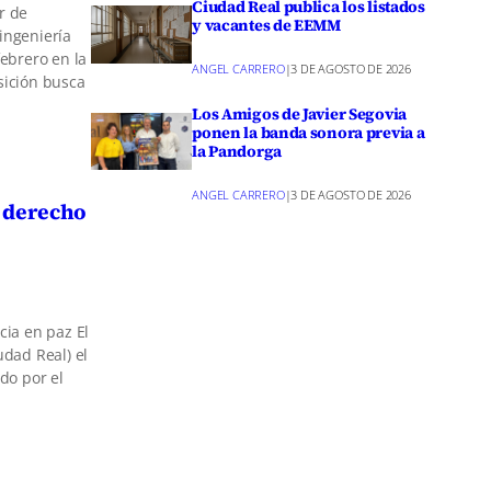
Ciudad Real publica los listados
r de
y vacantes de EEMM
ingeniería
febrero en la
ANGEL CARRERO
|
3 DE AGOSTO DE 2026
sición busca
Los Amigos de Javier Segovia
ponen la banda sonora previa a
la Pandorga
ANGEL CARRERO
|
3 DE AGOSTO DE 2026
l derecho
cia en paz El
udad Real) el
do por el