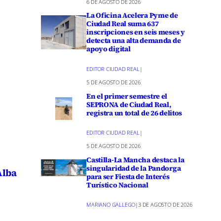
6 DE AGOSTO DE 2026
La Oficina Acelera Pyme de
Ciudad Real suma 637
inscripciones en seis meses y
detecta una alta demanda de
apoyo digital
EDITOR CIUDAD REAL
|
5 DE AGOSTO DE 2026
En el primer semestre el
SEPRONA de Ciudad Real,
registra un total de 26 delitos
EDITOR CIUDAD REAL
|
5 DE AGOSTO DE 2026
Castilla-La Mancha destaca la
singularidad de la Pandorga
Alba
para ser Fiesta de Interés
Turístico Nacional
MARIANO GALLEGO
|
3 DE AGOSTO DE 2026