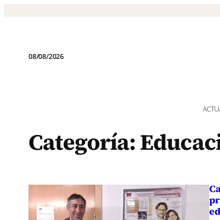
Saltar
al
contenido
08/08/2026
ACTU
Categoría:
Educac
Ca
pr
ed