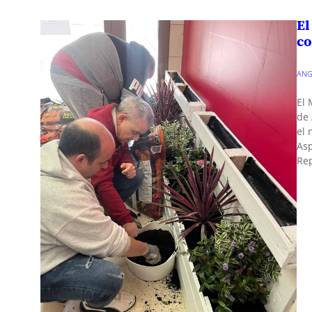
El
co
ANG
El 
de 
el 
Asp
Re