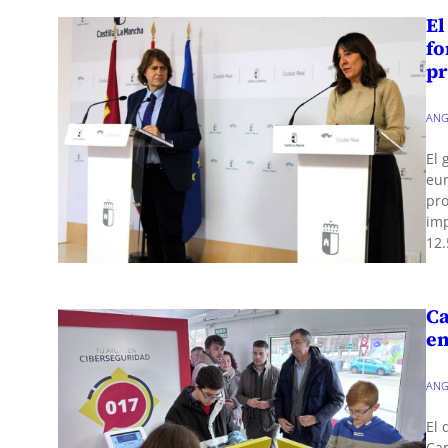
El
fo
pr
ANG
El 
eur
pro
imp
12
Ca
en
ANG
El 
Car