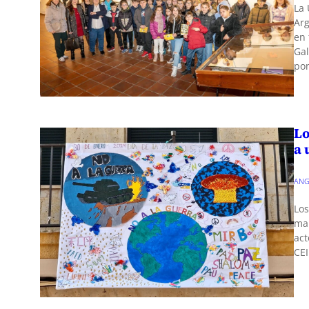
La 
Arg
en 
Gal
pon
Lo
a 
ANG
Los
mar
act
CEI