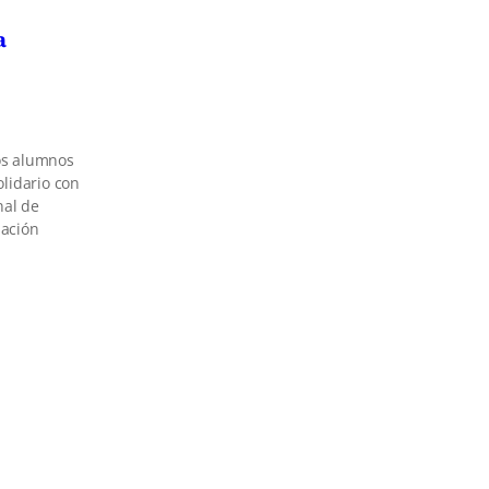
a
los alumnos
lidario con
nal de
dación