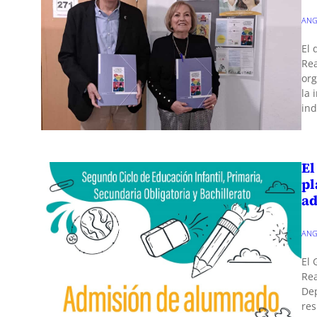
ANG
El 
Rea
org
la 
ind
El
pl
ad
ANG
El 
Rea
Dep
res