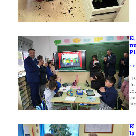
El
nu
Pl
ANG
El 
Rea
Edu
con
pro
El
la