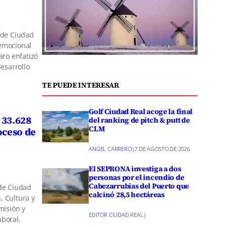
a de Ciudad
 emocional
aro enfatizó
desarrollo
TE PUEDE INTERESAR
Golf Ciudad Real acoge la final
 33.628
del ranking de pitch & putt de
CLM
oceso de
ANGEL CARRERO
|
7 DE AGOSTO DE 2026
El SEPRONA investiga a dos
personas por el incendio de
Cabezarrubias del Puerto que
 de Ciudad
calcinó 28,5 hectáreas
, Cultura y
misión y
EDITOR CIUDAD REAL
|
aboral,