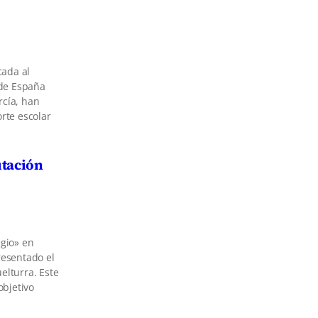
cada al
 de España
rcía, han
rte escolar
utación
egio» en
resentado el
elturra. Este
bjetivo