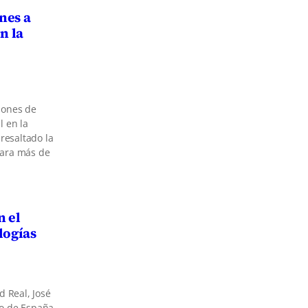
nes a
n la
lones de
l en la
resaltado la
para más de
n el
logías
d Real, José
no de España