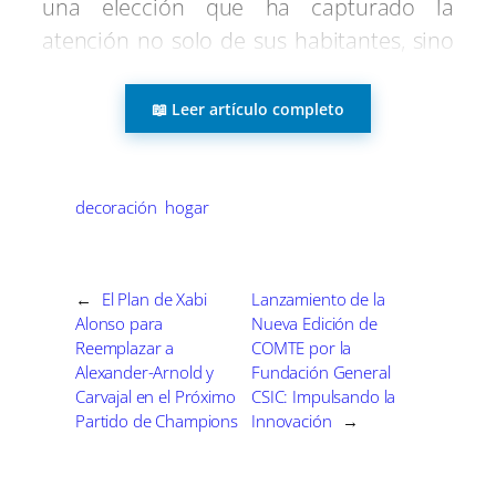
una elección que ha capturado la
r
r
r
r
r
r
r
t
e
e
e
e
e
e
)
atención no solo de sus habitantes, sino
n
n
n
n
n
n
del país entero. Desde hace semanas, los
candidatos han estado en el centro de
📖 Leer artículo completo
atención, destacándose no por la política
tradicional, sino por un enfoque fresco,
cálido y original que ha despertado el
decoración
hogar
interés de jóvenes y mayores por igual.
←
El Plan de Xabi
Lanzamiento de la
Las redes sociales han jugado un papel
Alonso para
Nueva Edición de
crucial en esta dinámica electoral. Los
Reemplazar a
COMTE por la
candidatos han roto con los moldes
Alexander-Arnold y
Fundación General
Carvajal en el Próximo
CSIC: Impulsando la
convencionales, utilizando plataformas
Partido de Champions
Innovación
→
como Instagram y TikTok para acercarse
a los votantes. A través de vídeos