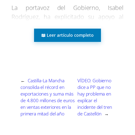
i
i
i
i
i
i
e
k
p
m
s
n
La portavoz del Gobierno, Isabel
r
r
r
r
r
r
r
t
e
e
e
e
e
e
)
Rodríguez, ha explicitado su apoyo al
n
n
n
n
n
n
Ayuntamiento de Ciudad Real de cara a
conseguir que la festividad de La
📖 Leer artículo completo
Pandorga sea declarada de Interés
Turístico Nacional, compromiso que ha
escenificado en una visita institucional al
Consistorio local.
←
Castilla-La Mancha
VÍDEO: Gobierno
consolida el récord en
dice a PP que no
Según ha explicado a los medios, como
exportaciones y suma más
hay problema en
«paisana» ciudadrealeña tiene intención
de 4.800 millones de euros
explicar el
de «seguir de cerca» la tramitación del
en ventas exteriores en la
incidente del tren
primera mitad del año
de Castellón
→
expediente.
Una fiesta «anclada a la tradición y que