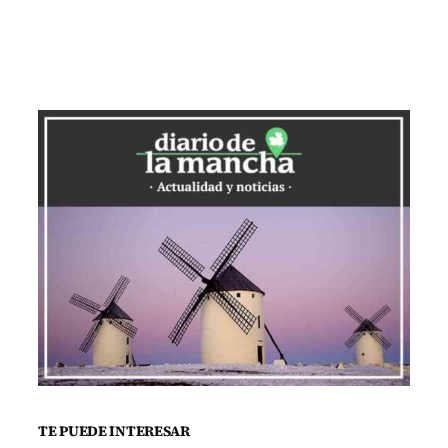
une a la ciudad y a la provincia». «Me
sumo a esta reivindicación», ha
aseverado.
Masías y Rodríguez han analizado
también el «desafío» que supone el
aumento del precio de energías, punto
en el que ha recordado cómo el 1 de
septiembre empezarán a funcionar
medidas como la reducción de precios
en trenes de media distancia con abonos
para trabajadores y estudiantes tendrán
«más flexibilidad en un momento de
especial dificultad».
TE PUEDE INTERESAR