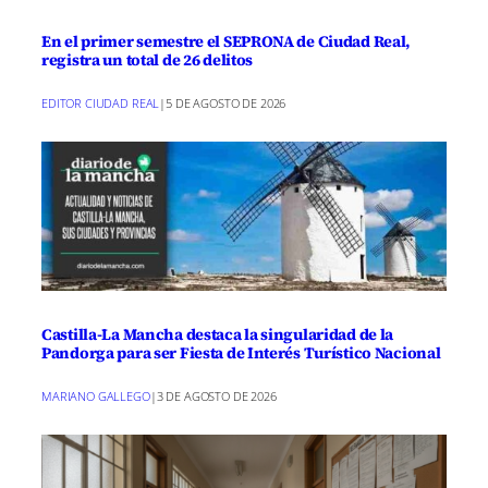
En el primer semestre el SEPRONA de Ciudad Real,
registra un total de 26 delitos
EDITOR CIUDAD REAL
|
5 DE AGOSTO DE 2026
Castilla-La Mancha destaca la singularidad de la
Pandorga para ser Fiesta de Interés Turístico Nacional
MARIANO GALLEGO
|
3 DE AGOSTO DE 2026