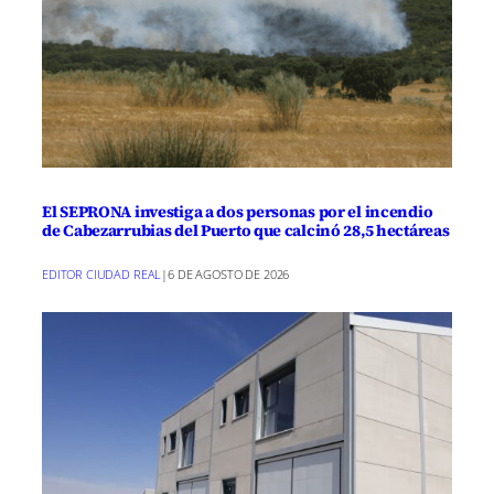
Durante el evento, los visitantes tuvieron
la oportunidad de degustar tapas
elaboradas por los bares y
establecimientos del municipio, así como
de disfrutar de exposiciones de
productos de la comarca, como quesos,
El SEPRONA investiga a dos personas por el incendio
aceite, vino, entre otros.
de Cabezarrubias del Puerto que calcinó 28,5 hectáreas
EDITOR CIUDAD REAL
|
6 DE AGOSTO DE 2026
El evento también contó con diversas
actividades como talleres de cocina, cata
maridaje, teatro, música en vivo, zona de
juegos para niños y rutas turísticas.
Además, se llevó a cabo una degustación
popular de quesos y productos de la
huerta del Campo de Calatrava, así como