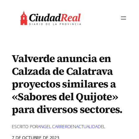
Saltar
al
contenido
Valverde anuncia en
Calzada de Calatrava
proyectos similares a
«Sabores del Quijote»
para diversos sectores.
ESCRITO POR
ANGEL CARRERO
EN
ACTUALIDAD
EL
7 DE OCTUBRE DE 2023