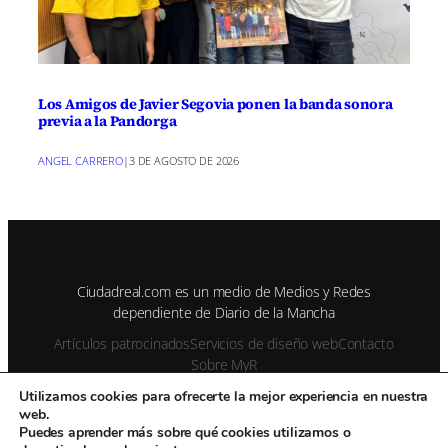
Los Amigos de Javier Segovia ponen la banda sonora
previa a la Pandorga
ANGEL CARRERO
|
3 DE AGOSTO DE 2026
Ciudadreal.com es un medio de Medios y Redes
dependiente de Diario de la Mancha
Artículos patrocinados
Servicios de diseño web
Contacto
Sobre MyR
Utilizamos cookies para ofrecerte la mejor experiencia en nuestra
web.
© 1995-2026 Color Vivo Internet. Otros contenidos se cita fuente.
Puedes aprender más sobre qué cookies utilizamos o