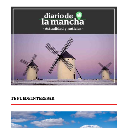
Real felicitó al Ayuntamiento de Calzada
de Calatrava por llevar a cabo este
evento y resaltó la importancia de
promocionar los productos
agroalimentarios de la zona. Además,
destacó que la comarca cuenta con la
IGP Berenjena de Almagro, la
Denominación de Origen Aceite Campo
de Calatrava y próximamente la
Denominación de Origen Vino Campo de
Calatrava.
TE PUEDE INTERESAR
Por su parte, la alcaldesa de Calzada de
Calatrava, Gema García Ríos, mostró su
satisfacción por acoger este evento, que