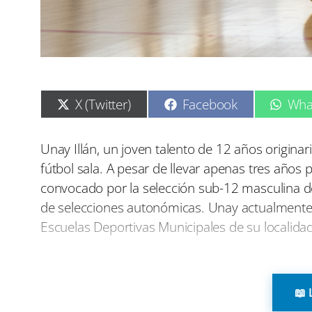
C
C
C
X (Twitter)
Facebook
Wha
o
o
o
m
m
m
p
p
p
Unay Illán, un joven talento de 12 años origin
a
a
a
fútbol sala. A pesar de llevar apenas tres años 
r
r
r
t
t
t
convocado por la selección sub-12 masculina d
i
i
i
de selecciones autonómicas. Unay actualmente j
r
r
r
e
e
e
Escuelas Deportivas Municipales de su localidad
n
n
n
Desde su primer contacto con el fútbol sala, q
ha mostrado que posee un talento especial. En s
📖 
la selección regional para representar a Castill