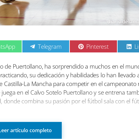
C
C
C
tsApp
Telegram
Pinterest
L
o
o
o
m
m
p
p
p
ario de Puertollano, ha sorprendido a muchos en el mun
a
a
a
practicando, su dedicación y habilidades lo han llevado 
r
r
r
t
t
t
e Castilla-La Mancha para competir en el campeonato 
i
i
i
uega en el Calvo Sotelo Puertollano y se entrena tamb
r
r
r
e
e
e
, donde combina su pasión por el fútbol sala con el fút
n
n
n
ue se dio casi por casualidad durante un torneo amisto
u primer año, participó en la fase provincial y pronto 
Leer artículo completo
a-La Mancha a nivel nacional. Este tipo de experiencias 