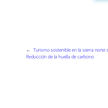
significativas en el contexto del deporte escolar 
cultivar nuevos talentos.
Unay destaca por su habilidad como jugador zu
autoconfianza es palpable cuando habla sobre 
bien regatear, hacer amagues y dar pases en pr
espacios reducidos, lo que lo convierte en una 
←
Turismo sostenible en la sierra norte
Con solo 12 años, su meta es clara: “Mi sueño es 
Reducción de la huella de carbono
La experiencia de competir en el campeonato na
amistades, ha disfrutado de cada momento y ha
Representar a su comunidad frente a otros equi
deportivo como en su crecimiento personal. La
la formación y el talento joven en otras áreas
deportivo.