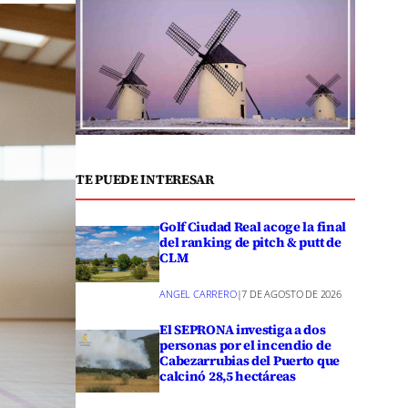
TE PUEDE INTERESAR
Golf Ciudad Real acoge la final
del ranking de pitch & putt de
CLM
ANGEL CARRERO
|
7 DE AGOSTO DE 2026
El SEPRONA investiga a dos
personas por el incendio de
Cabezarrubias del Puerto que
calcinó 28,5 hectáreas