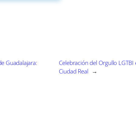
en la región, que tiene una fuerte tradición de identifica
rdo, una habilidad que comparte con su padre, Dani. 
sus puntos fuertes: “Soy rápido, tengo buen golpeo, s
ofundidad”. Su estilo de juego se adapta perfectament
amenaza tanto con la pelota en los pies como cuando no
 de Guadalajara:
Celebración del Orgullo LGTBI
ser futbolista, es por lo que trabajo a diario”.
Ciudad Real
→
cional ha sido, para Unay, “inolvidable”. Ha forjado n
 aprendido grandes lecciones a lo largo del camino.
pos es un hito que, sin duda, lo marcará tanto en el á
 ciudad de Puertollano, que también se destaca por su
 como la cultura, ve en Unay una nueva promesa en el á