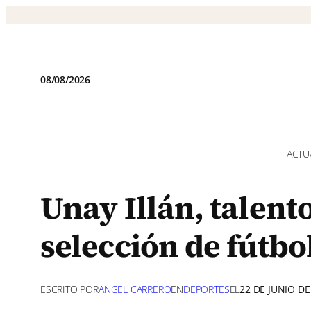
Saltar
al
contenido
08/08/2026
ACTU
Unay Illán, talent
selección de fútbo
ESCRITO POR
ANGEL CARRERO
EN
DEPORTES
EL
22 DE JUNIO DE