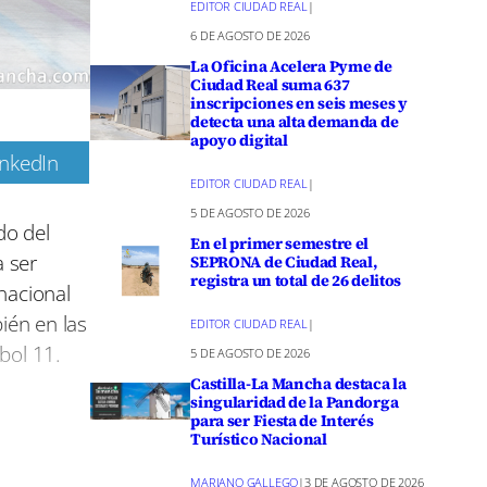
EDITOR CIUDAD REAL
|
6 DE AGOSTO DE 2026
La Oficina Acelera Pyme de
Ciudad Real suma 637
inscripciones en seis meses y
detecta una alta demanda de
apoyo digital
inkedIn
EDITOR CIUDAD REAL
|
m
5 DE AGOSTO DE 2026
do del
En el primer semestre el
a ser
SEPRONA de Ciudad Real,
registra un total de 26 delitos
nacional
ién en las
EDITOR CIUDAD REAL
|
bol 11.
5 DE AGOSTO DE 2026
Castilla-La Mancha destaca la
singularidad de la Pandorga
so, Unay
para ser Fiesta de Interés
Turístico Nacional
se unió a
son
MARIANO GALLEGO
|
3 DE AGOSTO DE 2026