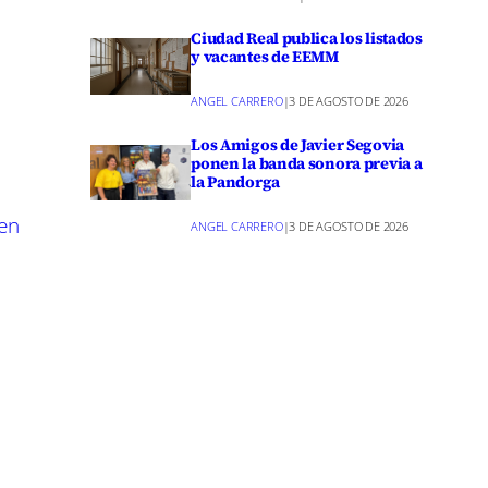
r y
Ciudad Real publica los listados
y vacantes de EEMM
ANGEL CARRERO
|
3 DE AGOSTO DE 2026
Su
e me da
Los Amigos de Javier Segovia
ponen la banda sonora previa a
e a
la Pandorga
 la tiene.
 en
ANGEL CARRERO
|
3 DE AGOSTO DE 2026
uevas
mbito
 apoyo a
mbito