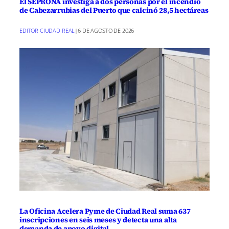
El SEPRONA investiga a dos personas por el incendio
de Cabezarrubias del Puerto que calcinó 28,5 hectáreas
EDITOR CIUDAD REAL
|
6 DE AGOSTO DE 2026
La Oficina Acelera Pyme de Ciudad Real suma 637
inscripciones en seis meses y detecta una alta
demanda de apoyo digital