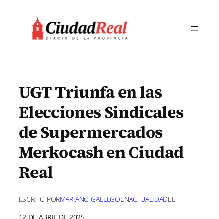
Saltar
al
contenido
UGT Triunfa en las
Elecciones Sindicales
de Supermercados
Merkocash en Ciudad
Real
ESCRITO POR
MARIANO GALLEGO
EN
ACTUALIDAD
EL
12 DE ABRIL DE 2025