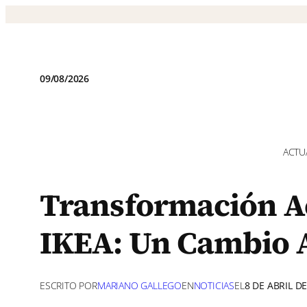
Saltar
al
contenido
09/08/2026
ACTU
Transformación A
IKEA: Un Cambio
ESCRITO POR
MARIANO GALLEGO
EN
NOTICIAS
EL
8 DE ABRIL D