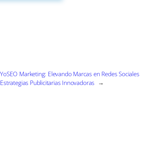
 de estar con influencias escandinavas hasta estudio
ve de estos espacios radicó en la habilidad de los diseñ
eciar la innovación en la organización del espacio, el 
inación de colores y texturas.
aron en charlas y talleres enfocados en técnicas de dec
ndo su flexibilidad para adaptarse a diferentes estilos 
YoSEO Marketing: Elevando Marcas en Redes Sociales
y muchos salieron con nuevas ideas para aplicar en sus
Estrategias Publicitarias Innovadoras
→
.
aron su satisfacción con el impacto generado. Su objetiv
 sumas de dinero para crear un ambiente bonito y func
d y las herramientas adecuadas para convertir cualqui