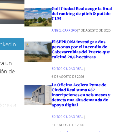
Golf Ciudad Real acoge la final
del ranking de pitch & putt de
CLM
ANGEL CARRERO
|
7 DE AGOSTO DE 2026
El SEPRONA investiga a dos
inkedIn
personas por el incendio de
Cabezarrubias del Puerto que
m
calcinó 28,5 hectáreas
ca un
EDITOR CIUDAD REAL
|
ión del
6 DE AGOSTO DE 2026
La Oficina Acelera Pyme de
Ciudad Real suma 637
inscripciones en seis meses y
detecta una alta demanda de
dores a
apoyo digital
de Ikea.
EDITOR CIUDAD REAL
|
para
5 DE AGOSTO DE 2026