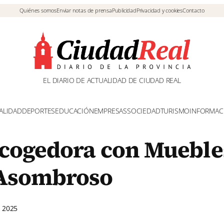
Quiénes somos
Enviar notas de prensa
Publicidad
Privacidad y cookies
Contacto
EL DIARIO DE ACTUALIDAD DE CIUDAD REAL
ALIDAD
DEPORTES
EDUCACIÓN
EMPRESAS
SOCIEDAD
TURISMO
INFORMAC
cogedora con Mueble
 Asombroso
E 2025