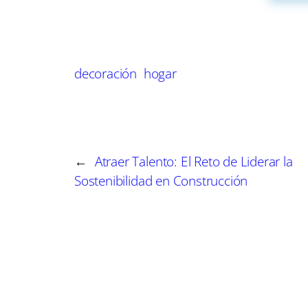
Las propuestas variaron desde acogedoras salas
trabajo llenos de funcionalidad y estilo. La cla
maximizar los recursos disponibles; se pudo apr
decoración
hogar
eficiente de la luz natural, y la armoniosa comb
Además de la exhibición, los asistentes particip
los beneficios de los muebles modulares, resalta
←
Atraer Talento: El Reto de Liderar la
Las reacciones del público fueron entusiastas, 
Sostenibilidad en Construcción
hogares, inspirados por las soluciones ofrecidas
Al finalizar el evento, los organizadores expres
demostrar que no es necesario invertir grandes
simplemente, se necesita un poco de creativida
en un lugar de disfrute.