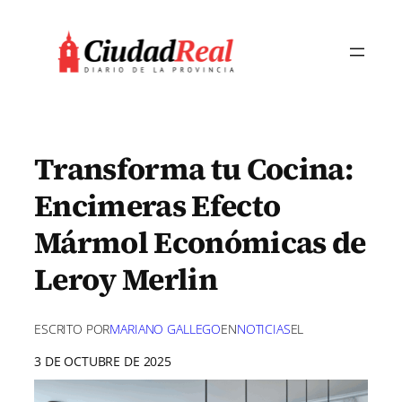
Saltar
al
contenido
Transforma tu Cocina:
Encimeras Efecto
Mármol Económicas de
Leroy Merlin
ESCRITO POR
MARIANO GALLEGO
EN
NOTICIAS
EL
3 DE OCTUBRE DE 2025