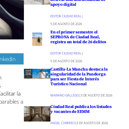
apoyo digital
EDITOR CIUDAD REAL
|
5 DE AGOSTO DE 2026
En el primer semestre el
SEPRONA de Ciudad Real,
registra un total de 26 delitos
EDITOR CIUDAD REAL
|
inkedIn
5 DE AGOSTO DE 2026
m
Castilla-La Mancha destaca la
singularidad de la Pandorga
n
para ser Fiesta de Interés
Turístico Nacional
s
ilitar la
MARIANO GALLEGO
|
3 DE AGOSTO DE 2026
parables a
Ciudad Real publica los listados
y vacantes de EEMM
ANGEL CARRERO
|
3 DE AGOSTO DE 2026
ies como