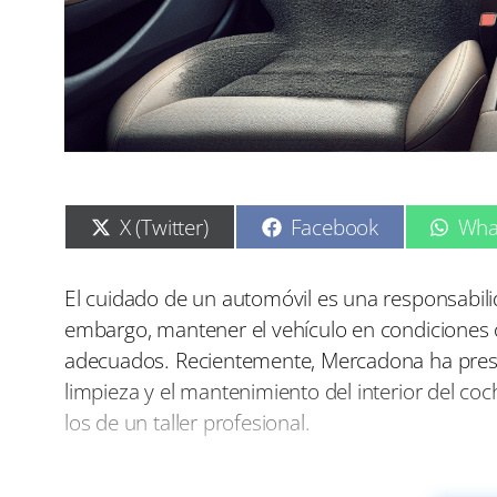
C
C
C
X (Twitter)
Facebook
Wha
o
o
o
m
m
m
p
p
p
El cuidado de un automóvil es una responsab
a
a
a
embargo, mantener el vehículo en condiciones 
r
r
r
t
t
t
adecuados. Recientemente, Mercadona ha presen
i
i
i
limpieza y el mantenimiento del interior del co
r
r
r
e
e
e
los de un taller profesional.
n
n
n
Uno de los lanzamientos más relevantes es un 