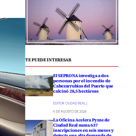
TE PUEDE INTERESAR
El SEPRONA investiga a dos
personas por el incendio de
Cabezarrubias del Puerto que
calcinó 28,5 hectáreas
EDITOR CIUDAD REAL
|
6 DE AGOSTO DE 2026
La Oficina Acelera Pyme de
Ciudad Real suma 637
inscripciones en seis meses y
detecta una alta demanda de