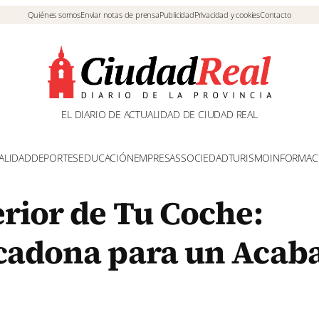
Quiénes somos
Enviar notas de prensa
Publicidad
Privacidad y cookies
Contacto
EL DIARIO DE ACTUALIDAD DE CIUDAD REAL
ALIDAD
DEPORTES
EDUCACIÓN
EMPRESAS
SOCIEDAD
TURISMO
INFORMAC
erior de Tu Coche:
rcadona para un Acab