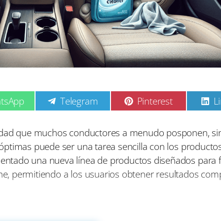
C
C
C
tsApp
Telegram
Pinterest
L
o
o
o
m
m
p
p
p
ilidad que muchos conductores a menudo posponen, si
a
a
a
óptimas puede ser una tarea sencilla con los producto
r
r
r
t
t
t
tado una nueva línea de productos diseñados para fac
i
i
i
che, permitiendo a los usuarios obtener resultados com
r
r
r
e
e
e
n
n
n
limpiador multiusos que se adapta a diversas superfic