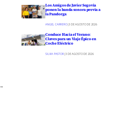
so las
Los Amigos de Javier Segovia
ponen la banda sonora previa a
ebidas y el
la Pandorga
ANGEL CARRERO
|
3 DE AGOSTO DE 2026
e también
Conduce Hacia el Verano:
Claves para un Viaje Épico en
e en el
Coche Eléctrico
SILVIA PASTOR
|
3 DE AGOSTO DE 2026
tos de
ad de
→
idado de
otectora.
ción de