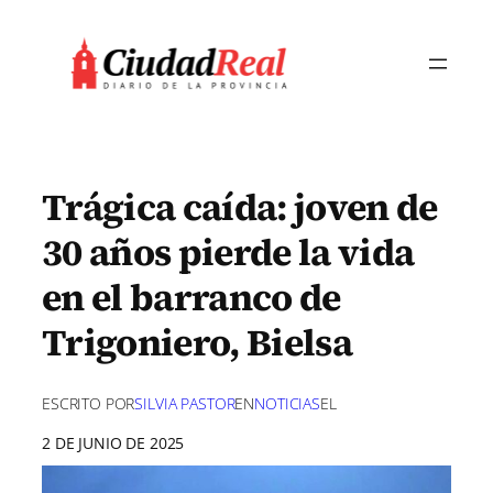
Saltar
al
contenido
Trágica caída: joven de
30 años pierde la vida
en el barranco de
Trigoniero, Bielsa
ESCRITO POR
SILVIA PASTOR
EN
NOTICIAS
EL
2 DE JUNIO DE 2025