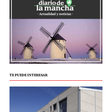
profesionales. Estar aquí, en la semana
12, es lo más fuerte que he pasado en mi
carrera,» dijo visiblemente emocionado.
Este desahogo emocional no solo
profundizó el vínculo con el público que
lo ha acompañado semana a semana,
sino que también puso en relieve la
intensidad y la presión bajo las cuales se
han desarrollado los participantes en
esta temporada.
TE PUEDE INTERESAR
En un dramático giro durante las etapas
finales de la competencia, Torito se
enfrentó a la posibilidad de ser eliminado
en varias ocasiones, añadiendo un nivel