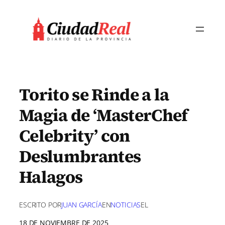
Saltar
al
contenido
Torito se Rinde a la
Magia de ‘MasterChef
Celebrity’ con
Deslumbrantes
Halagos
ESCRITO POR
JUAN GARCÍA
EN
NOTICIAS
EL
18 DE NOVIEMBRE DE 2025