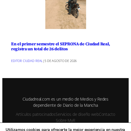
En el primer semestre el SEPRONA de Ciudad Real,
registra un total de 26 delitos
EDITOR CIUDAD REAL
|
5 DE AGOSTO DE 2026
Ciudadreal.com es un medio de Medios y Redes
dependiente de Diario de la Mancha
Artículos patrocinados
Servicios de diseño web
Contacto
Sobre MyR
Utilizamos cookies para ofrecerte la mejor experiencia en nuestra