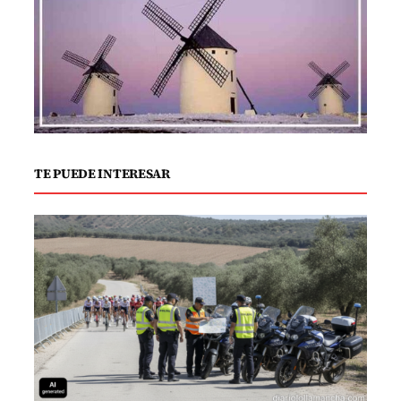
muy esperados.
A lo largo de la temporada, los cuatro
equipos han demostrado un alto nivel de
competitividad. Ni uno solo ha logrado
mantener un registro invicto, lo que
sugiere que cualquier cosa puede
TE PUEDE INTERESAR
suceder en este torneo. Baloncesto
Criptana llegará tras terminar la fase
regular en primera posición, gracias a 16
victorias y solo dos derrotas. Su
entrenador, Javi Úbeda, confía en que su
equipo logre alcanzar el título que les ha
sido esquivo en anteriores ediciones.