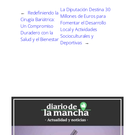
Autoescuela Campus Basket Cervantes
La Diputación Destina 30
←
Redefiniendo la
Millones de Euros para
Ciudad Real, CEI Toledo Universidad
Cirugía Bariátrica:
Fomentar el Desarrollo
Laboral y Ferial Plaza Guadalajara.
Un Compromiso
Local y Actividades
Duradero con la
Socioculturales y
Salud y el Bienestar
Deportivas
→
La competición se desarrollará en el
Pabellón Municipal de Campo de
Criptana, un recinto que se espera se
llene de aficionados para presenciar
unos partidos que se anticipan muy
reñidos. En la Copa celebrada en
Guadalajara, CEI Toledo se proclamó
campeón tras vencer a Baloncesto
Criptana, lo que añade un morbo
adicional a enfrentamientos ya de por sí