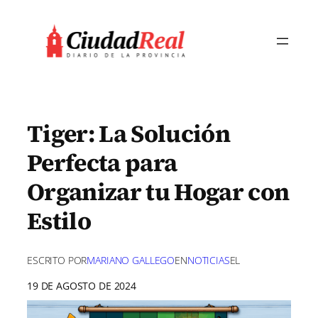
Saltar
al
contenido
Tiger: La Solución
Perfecta para
Organizar tu Hogar con
Estilo
ESCRITO POR
MARIANO GALLEGO
EN
NOTICIAS
EL
19 DE AGOSTO DE 2024