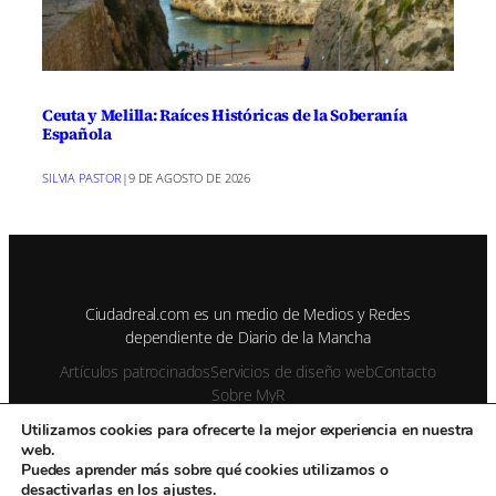
Ceuta y Melilla: Raíces Históricas de la Soberanía
Española
SILVIA PASTOR
|
9 DE AGOSTO DE 2026
Ciudadreal.com es un medio de Medios y Redes
dependiente de Diario de la Mancha
Artículos patrocinados
Servicios de diseño web
Contacto
Sobre MyR
Utilizamos cookies para ofrecerte la mejor experiencia en nuestra
web.
© 1995-2026 Color Vivo Internet. Otros contenidos se cita fuente.
Puedes aprender más sobre qué cookies utilizamos o
desactivarlas en los
ajustes
.
Aviso Legal
Privacidad y cookies
Publicidad
Enviar notas de prensa