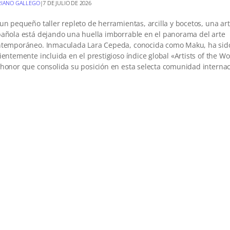
IANO GALLEGO
|
7 DE JULIO DE 2026
un pequeño taller repleto de herramientas, arcilla y bocetos, una art
añola está dejando una huella imborrable en el panorama del arte
temporáneo. Inmaculada Lara Cepeda, conocida como Maku, ha sid
ientemente incluida en el prestigioso índice global «Artists of the W
honor que consolida su posición en esta selecta comunidad interna