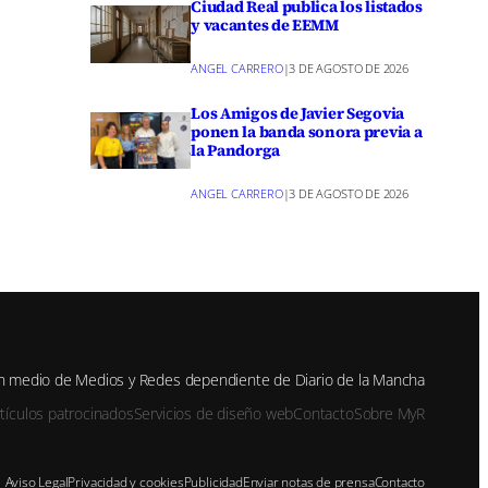
Ciudad Real publica los listados
y vacantes de EEMM
ANGEL CARRERO
|
3 DE AGOSTO DE 2026
Los Amigos de Javier Segovia
ponen la banda sonora previa a
la Pandorga
ANGEL CARRERO
|
3 DE AGOSTO DE 2026
n medio de Medios y Redes dependiente de Diario de la Mancha
rtículos patrocinados
Servicios de diseño web
Contacto
Sobre MyR
Aviso Legal
Privacidad y cookies
Publicidad
Enviar notas de prensa
Contacto