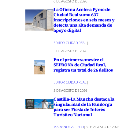
6 DE AGOSTO DE 2026
La Oficina Acelera Pyme de
Ciudad Real suma 637
inscripciones en seis meses y
detecta una alta demanda de
apoyo digital
EDITOR CIUDAD REAL
|
5 DE AGOSTO DE 2026
En el primer semestre el
SEPRONA de Ciudad Real,
registra un total de 26 delitos
EDITOR CIUDAD REAL
|
5 DE AGOSTO DE 2026
Castilla-La Mancha destaca la
singularidad de la Pandorga
para ser Fiesta de Interés
Turístico Nacional
MARIANO GALLEGO
|
3 DE AGOSTO DE 2026