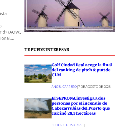
ista
o
orld» (AOW),
cional.…
TE PUEDE INTERESAR
Golf Ciudad Real acoge la final
del ranking de pitch & putt de
CLM
ANGEL CARRERO
|
7 DE AGOSTO DE 2026
El SEPRONA investiga a dos
personas por el incendio de
Cabezarrubias del Puerto que
calcinó 28,5 hectáreas
EDITOR CIUDAD REAL
|