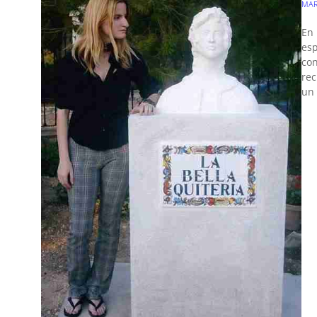
MAR
En 
esp
con
rec
un 