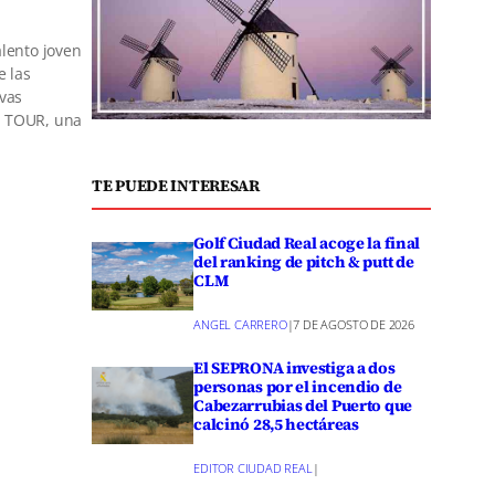
alento joven
e las
evas
N TOUR, una
TE PUEDE INTERESAR
Golf Ciudad Real acoge la final
del ranking de pitch & putt de
CLM
ANGEL CARRERO
|
7 DE AGOSTO DE 2026
El SEPRONA investiga a dos
personas por el incendio de
Cabezarrubias del Puerto que
calcinó 28,5 hectáreas
EDITOR CIUDAD REAL
|