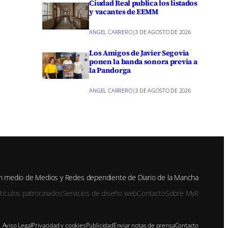
Ciudad Real publica los listados
y vacantes de EEMM
ANGEL CARRERO
|
3 DE AGOSTO DE 2026
Los Amigos de Javier Segovia
ponen la banda sonora previa a
la Pandorga
ANGEL CARRERO
|
3 DE AGOSTO DE 2026
n medio de Medios y Redes dependiente de Diario de la Mancha
rtículos patrocinados
Servicios de diseño web
Contacto
Sobre MyR
Aviso Legal
Privacidad y cookies
Publicidad
Enviar notas de prensa
Contacto