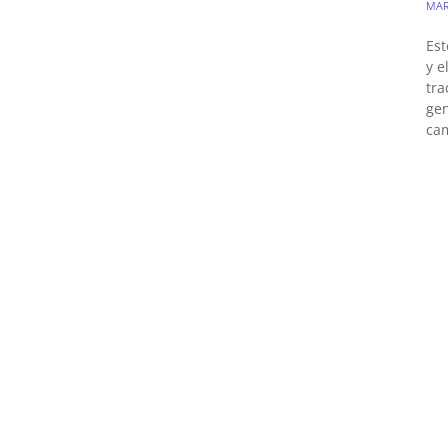
MAR
Est
y e
tra
gen
ca