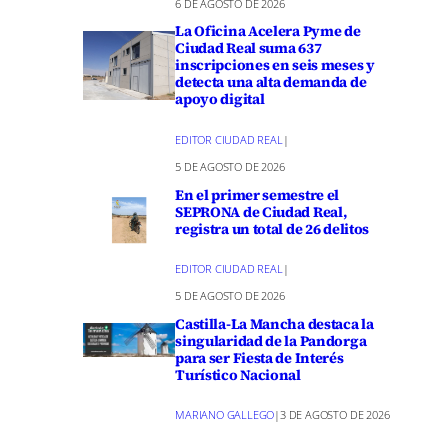
6 DE AGOSTO DE 2026
La Oficina Acelera Pyme de
Ciudad Real suma 637
inscripciones en seis meses y
detecta una alta demanda de
apoyo digital
EDITOR CIUDAD REAL
|
5 DE AGOSTO DE 2026
En el primer semestre el
SEPRONA de Ciudad Real,
registra un total de 26 delitos
EDITOR CIUDAD REAL
|
5 DE AGOSTO DE 2026
Castilla-La Mancha destaca la
singularidad de la Pandorga
para ser Fiesta de Interés
Turístico Nacional
MARIANO GALLEGO
|
3 DE AGOSTO DE 2026