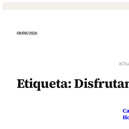
Saltar
al
contenido
08/08/2026
ACTU
Etiqueta:
Disfruta
Ca
Ho