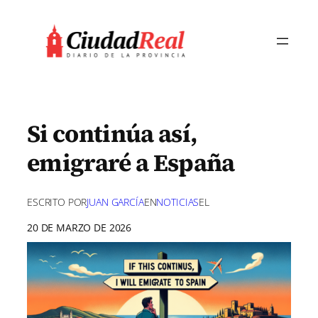
Saltar
al
contenido
Si continúa así,
emigraré a España
ESCRITO POR
JUAN GARCÍA
EN
NOTICIAS
EL
20 DE MARZO DE 2026