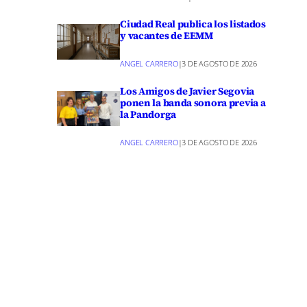
su
Ciudad Real publica los listados
y vacantes de EEMM
s o es
ANGEL CARRERO
|
3 DE AGOSTO DE 2026
Los Amigos de Javier Segovia
ponen la banda sonora previa a
s de Ana,
la Pandorga
 y
ANGEL CARRERO
|
3 DE AGOSTO DE 2026
ueba del
sas
En este
mesa»
za humana y