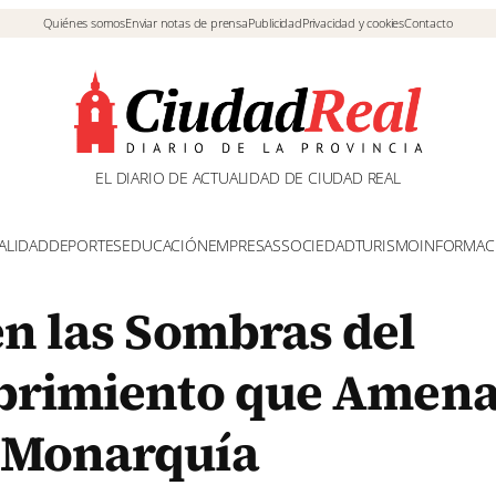
Quiénes somos
Enviar notas de prensa
Publicidad
Privacidad y cookies
Contacto
EL DIARIO DE ACTUALIDAD DE CIUDAD REAL
ALIDAD
DEPORTES
EDUCACIÓN
EMPRESAS
SOCIEDAD
TURISMO
INFORMAC
en las Sombras del
ubrimiento que Amen
 Monarquía