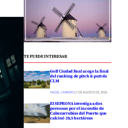
TE PUEDE INTERESAR
Golf Ciudad Real acoge la final
del ranking de pitch & putt de
CLM
ANGEL CARRERO
|
7 DE AGOSTO DE 2026
El SEPRONA investiga a dos
personas por el incendio de
Cabezarrubias del Puerto que
calcinó 28,5 hectáreas