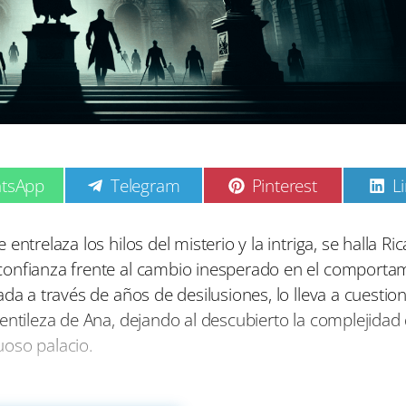
C
C
C
tsApp
Telegram
Pinterest
L
o
o
o
m
m
p
p
p
ntrelaza los hilos del misterio y la intriga, se halla Ri
a
a
a
confianza frente al cambio inesperado en el comporta
r
r
r
t
t
t
da a través de años de desilusiones, lo lleva a cuestion
i
i
i
entileza de Ana, dejando al descubierto la complejidad 
r
r
r
e
e
e
uoso palacio.
n
n
n
 para los protagonistas sino también para aquellos a su