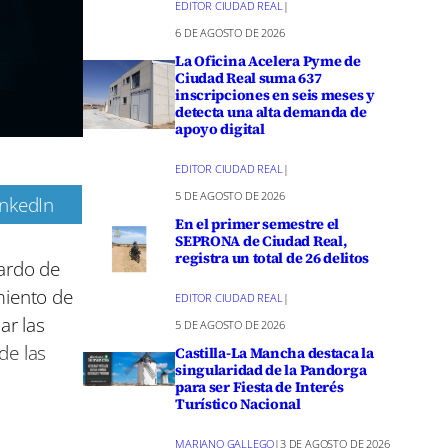
EDITOR CIUDAD REAL
|
6 DE AGOSTO DE 2026
La Oficina Acelera Pyme de
Ciudad Real suma 637
inscripciones en seis meses y
detecta una alta demanda de
apoyo digital
EDITOR CIUDAD REAL
|
5 DE AGOSTO DE 2026
inkedIn
En el primer semestre el
m
SEPRONA de Ciudad Real,
registra un total de 26 delitos
cardo de
miento de
EDITOR CIUDAD REAL
|
ar las
5 DE AGOSTO DE 2026
de las
Castilla-La Mancha destaca la
singularidad de la Pandorga
para ser Fiesta de Interés
Turístico Nacional
 servicio,
MARIANO GALLEGO
|
3 DE AGOSTO DE 2026