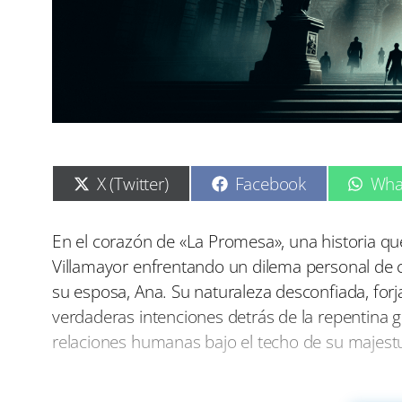
C
C
C
X (Twitter)
Facebook
Wha
o
o
o
m
m
m
p
p
p
En el corazón de «La Promesa», una historia que e
a
a
a
Villamayor enfrentando un dilema personal de 
r
r
r
t
t
t
su esposa, Ana. Su naturaleza desconfiada, forja
i
i
i
verdaderas intenciones detrás de la repentina g
r
r
r
e
e
e
relaciones humanas bajo el techo de su majest
n
n
n
Este ambiente de tensión es perceptible no solo