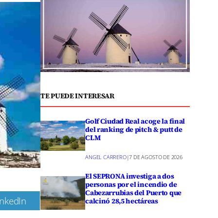
TE PUEDE INTERESAR
Golf Ciudad Real acoge la final
del ranking de pitch & putt de
CLM
ANGEL CARRERO
|
7 DE AGOSTO DE 2026
El SEPRONA investiga a dos
personas por el incendio de
Cabezarrubias del Puerto que
inkedIn
calcinó 28,5 hectáreas