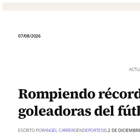
Saltar
al
contenido
07/08/2026
ACTU
Rompiendo récord
goleadoras del fú
ESCRITO POR
ANGEL CARRERO
EN
DEPORTES
EL
2 DE DICIEMBR