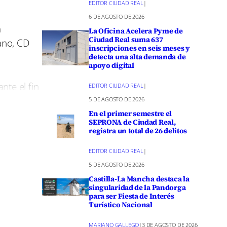
m
EDITOR CIUDAD REAL
|
6 DE AGOSTO DE 2026
a
La Oficina Acelera Pyme de
Ciudad Real suma 637
ano, CD
inscripciones en seis meses y
detecta una alta demanda de
apoyo digital
nte el fin
EDITOR CIUDAD REAL
|
onal
5 DE AGOSTO DE 2026
s
En el primer semestre el
SEPRONA de Ciudad Real,
relevantes.
registra un total de 26 delitos
EDITOR CIUDAD REAL
|
Primera
5 DE AGOSTO DE 2026
región. La
Castilla-La Mancha destaca la
ando a los
singularidad de la Pandorga
para ser Fiesta de Interés
ndo
Turístico Nacional
MARIANO GALLEGO
|
3 DE AGOSTO DE 2026