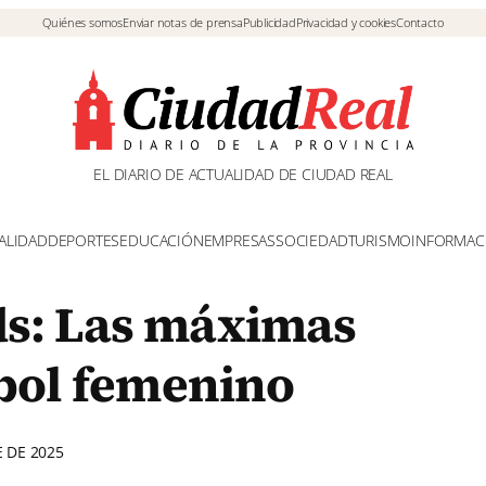
Quiénes somos
Enviar notas de prensa
Publicidad
Privacidad y cookies
Contacto
EL DIARIO DE ACTUALIDAD DE CIUDAD REAL
ALIDAD
DEPORTES
EDUCACIÓN
EMPRESAS
SOCIEDAD
TURISMO
INFORMAC
s: Las máximas
tbol femenino
E DE 2025