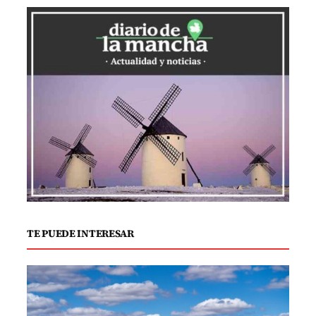
vecinos. No obstante, existe un creciente
malestar entre los residentes por el
deterioro de algunas obras que han
carecido de mantenimiento adecuado.
Almudena Jiménez, portavoz de la
Asociación Vecinal de Palomeras Bajas,
insiste en la importancia de preservar el
simbolismo de estas piezas a través de
un mantenimiento constante.
El Cerro del Tío Pío, conocido por ofrecer
TE PUEDE INTERESAR
vistas panorámicas del atardecer, sigue
siendo un punto de encuentro popular
entre los vecinos, reforzando su
importancia como emblema del distrito.