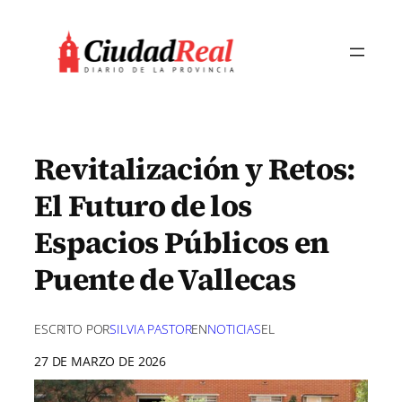
Saltar
al
contenido
Revitalización y Retos:
El Futuro de los
Espacios Públicos en
Puente de Vallecas
ESCRITO POR
SILVIA PASTOR
EN
NOTICIAS
EL
27 DE MARZO DE 2026