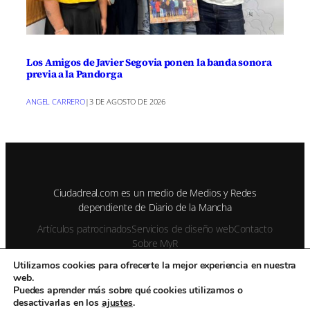
Los Amigos de Javier Segovia ponen la banda sonora
previa a la Pandorga
ANGEL CARRERO
|
3 DE AGOSTO DE 2026
Ciudadreal.com es un medio de Medios y Redes
dependiente de Diario de la Mancha
Artículos patrocinados
Servicios de diseño web
Contacto
Sobre MyR
Utilizamos cookies para ofrecerte la mejor experiencia en nuestra
web.
© 1995-2026 Color Vivo Internet. Otros contenidos se cita fuente.
Puedes aprender más sobre qué cookies utilizamos o
desactivarlas en los
ajustes
.
Aviso Legal
Privacidad y cookies
Publicidad
Enviar notas de prensa