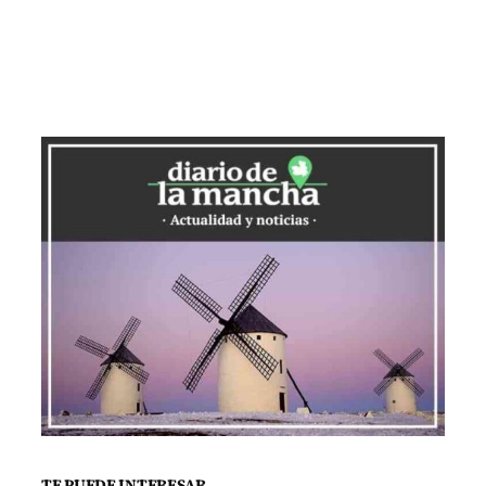
permite a las pozoleñas mantenerse en
la parte alta de la clasificación y romper
el empate con su oponente, que había
logrado cuatro victorias. El encuentro fue
intenso, con un primer tiempo
equilibrado, pero Pozuelo se impuso en
el tercer cuarto, logrando una ventaja
que supo administrar hasta el final. Irene
Muñoz fue la figura destacada del
encuentro, anotando 30 puntos.
Otro equipo que sigue en buena forma
es Farmacia Ana Fernández La Solana.
Con una victoria contundente de 79-39
ante Salesianos Ciudad Real, las
TE PUEDE INTERESAR