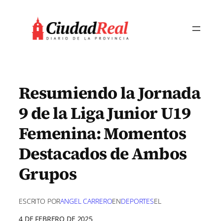
Saltar
al
contenido
Resumiendo la Jornada
9 de la Liga Junior U19
Femenina: Momentos
Destacados de Ambos
Grupos
ESCRITO POR
ANGEL CARRERO
EN
DEPORTES
EL
4 DE FEBRERO DE 2025