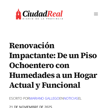
Saltar
al
contenido
Renovación
Impactante: De un Piso
Ochoentero con
Humedades a un Hogar
Actual y Funcional
ESCRITO POR
MARIANO GALLEGO
EN
NOTICIAS
EL
21 DE NOVIEMBRE DE 2025