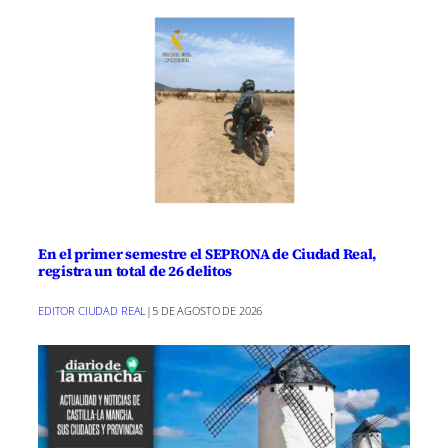
r
r
r
r
r
r
r
t
e
e
e
e
e
e
)
n
n
n
n
n
n
En el primer semestre el SEPRONA de Ciudad Real,
registra un total de 26 delitos
EDITOR CIUDAD REAL
|
5 DE AGOSTO DE 2026