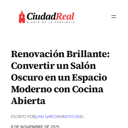
Saltar
al
contenido
Renovación Brillante:
Convertir un Salón
Oscuro en un Espacio
Moderno con Cocina
Abierta
ESCRITO POR
JUAN GARCÍA
EN
NOTICIAS
EL
8 DE NOVIEMBRE DE 2025