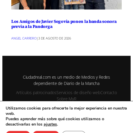
Los Amigos de Javier Segovia ponen la banda sonora
previa a la Pandorga
ANGEL CARRERO
|
3 DE AGOSTO DE 2026
Ciudadreal.com es un medio de Medios y Redes
dependiente de Diario de la Mancha
Artículos patrocinados
Servicios de diseño web
Contacto
Sobre MyR
Utilizamos cookies para ofrecerte la mejor experiencia en nuestra
web.
© 1995-2026 Color Vivo Internet. Otros contenidos se cita fuente.
Puedes aprender más sobre qué cookies utilizamos o
desactivarlas en los
ajustes
.
Aviso Legal
Privacidad y cookies
Publicidad
Enviar notas de prensa
Contacto