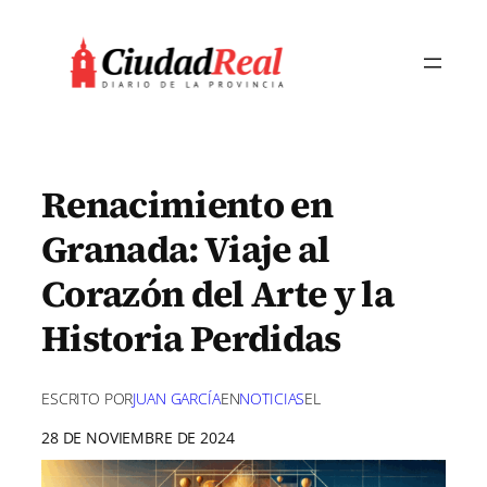
Saltar
al
contenido
Renacimiento en
Granada: Viaje al
Corazón del Arte y la
Historia Perdidas
ESCRITO POR
JUAN GARCÍA
EN
NOTICIAS
EL
28 DE NOVIEMBRE DE 2024