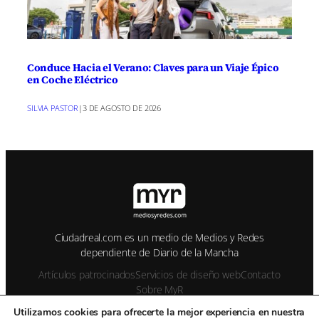
Conduce Hacia el Verano: Claves para un Viaje Épico
en Coche Eléctrico
SILVIA PASTOR
|
3 DE AGOSTO DE 2026
Ciudadreal.com es un medio de Medios y Redes
dependiente de Diario de la Mancha
Artículos patrocinados
Servicios de diseño web
Contacto
Sobre MyR
Utilizamos cookies para ofrecerte la mejor experiencia en nuestra