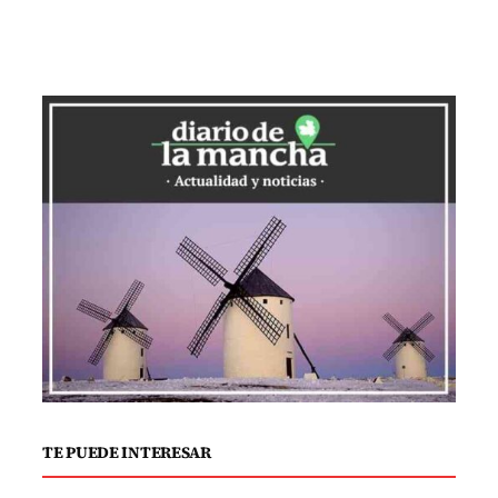
Oro de la Cruz Roja Española, se
encuentran instituciones y figuras
destacadas como el Centro San Camilo,
la Federación Española de Enfermedades
Raras (FEDER), el cineasta Fernando León
de Aranoa, el científico Fernando
Valladares, la Fundación Neuroderechos
y la Agencia Servimedia. Cada uno de
ellos ha realizado aportes significativos a
la sociedad, desde la atención a personas
vulnerables y la lucha por un acceso
equitativo a medicamentos hasta la
defensa contra el uso indebido de la
neurotecnología y el compromiso con la
TE PUEDE INTERESAR
sostenibilidad ambiental.