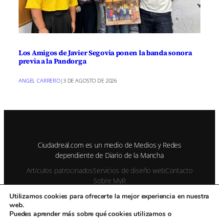
Los Amigos de Javier Segovia ponen la banda sonora
previa a la Pandorga
ANGEL CARRERO
|
3 DE AGOSTO DE 2026
Ciudadreal.com es un medio de Medios y Redes
dependiente de Diario de la Mancha
Artículos patrocinados
Servicios de diseño web
Contacto
Sobre MyR
Utilizamos cookies para ofrecerte la mejor experiencia en nuestra
web.
© 1995-2026 Color Vivo Internet. Otros contenidos se cita fuente.
Puedes aprender más sobre qué cookies utilizamos o