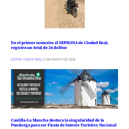
participantes, y el Proyecto ‘Castilla-La
Mancha con + vida’, que consiste en una
aplicación donde se realiza un pequeño
test de hábitos y poder ajustar
necesidades específicas.
En el primer semestre el SEPRONA de Ciudad Real,
registra un total de 26 delitos
Esta APP sirve como punto de encuentro
EDITOR CIUDAD REAL
|
5 DE AGOSTO DE 2026
de las políticas de prevención de la salud
con tres líneas de acción, actividad,
alimentación y comunidad. Además,
estará conectada a una pulsera de
actividad que recogerá esa información
básica.
Castilla-La Mancha destaca la singularidad de la
Pandorga para ser Fiesta de Interés Turístico Nacional
La entrada
Radiólogos CLM podrán