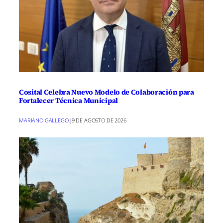
Ciudad de Puertollano, seguido de un
concierto de la AMC Banda de Música. La
jornada cerrará con la tradicional
ofrenda de flores y un esperado
concierto de Abraham Mateo, que ya ha
vendido alrededor de 600 entradas.
Cosital Celebra Nuevo Modelo de Colaboración para
Fortalecer Técnica Municipal
Las festividades se culminarán el 8 de
MARIANO GALLEGO
|
9 DE AGOSTO DE 2026
septiembre con un rosario de la aurora y
una misa, seguido de la solemne misa en
honor a la Virgen de Gracia y la
tradicional procesión. Para cerrar con
broche de oro, se realizará un
espectacular show de fuegos artificiales.