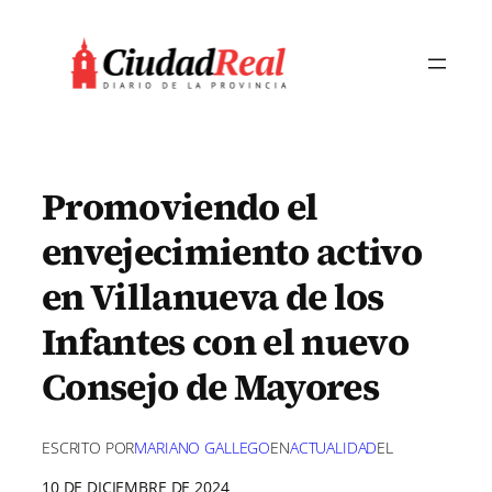
Saltar
al
contenido
Promoviendo el
envejecimiento activo
en Villanueva de los
Infantes con el nuevo
Consejo de Mayores
ESCRITO POR
MARIANO GALLEGO
EN
ACTUALIDAD
EL
10 DE DICIEMBRE DE 2024