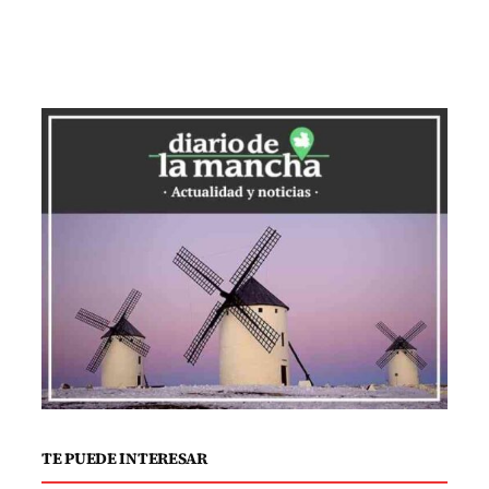
Valero.
Promoción del
envejecimiento activo
Durante el acto de constitución de este
órgano de gobierno, Díaz-Cano
aprovechó para trasladar el respaldo
institucional de la Junta de Comunidades
en el objetivo común de promover un
envejecimiento activo. El Centro de
Mayores de Villanueva de los Infantes se
presentó como un “ejemplo” de
TE PUEDE INTERESAR
dinamismo e implicación, destacándose