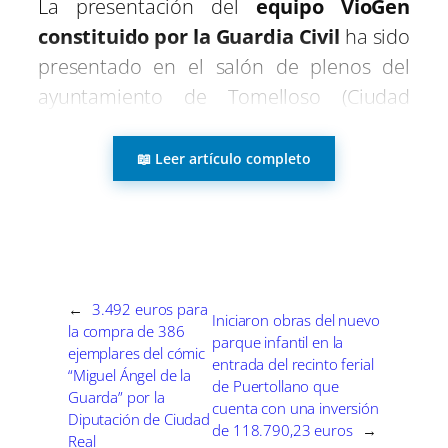
La presentación del
equipo VioGen
a
a
a
a
a
a
i
b
s
g
e
e
r
r
r
r
r
r
t
o
A
r
r
d
constituido por la Guardia Civil
ha sido
t
t
t
t
t
t
t
o
p
a
e
I
i
i
i
i
i
i
e
k
p
m
s
n
presentado en el salón de plenos del
r
r
r
r
r
r
r
t
e
e
e
e
e
e
)
ayuntamiento de Tomelloso (Ciudad
n
n
n
n
n
n
Real). Este tiene como objetivo de luchar
contra la violencia de género en el
📖 Leer artículo completo
municipio, reforzar las actuaciones en
materia de valoración de riesgo que
existe para una víctima y progresar en su
protección y atención, con la
colaboración del Centro de la Mujer, los
←
3.492 euros para
Iniciaron obras del nuevo
la compra de 386
Servicios Sociales municipales y Policía
parque infantil en la
ejemplares del cómic
Local.
entrada del recinto ferial
“Miguel Ángel de la
de Puertollano que
Guarda” por la
cuenta con una inversión
Diputación de Ciudad
VioGen contra la violencia
de 118.790,23 euros
→
Real