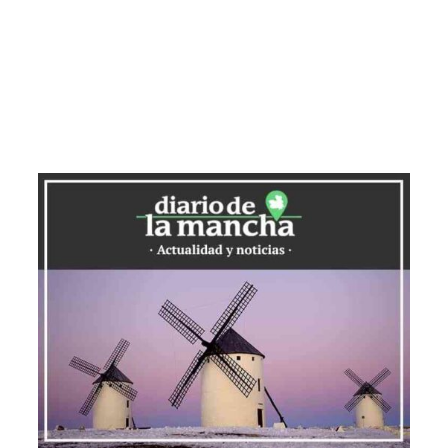
de género en Tomelloso
La presentación de VioGen fue
convocada por la Subdelegación del
Gobierno en la provincia de Ciudad Real,
ha contado con la presencia de la
alcaldesa, Inmaculada Jiménez; el
concejal de Seguridad Ciudadana,
Francisco José Barato.
La concejala de Igualdad, Montse Benito;
la jefa de la Unidad de Violecia sobre la
Mujer de la Subdelegación del Gobierno,
Carmen Pimienta; el capitán jefe la 4ª
Compañía de la Guardia Civil de Alcázar