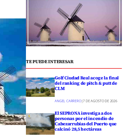
TE PUEDE INTERESAR
Golf Ciudad Real acoge la final
del ranking de pitch & putt de
CLM
ANGEL CARRERO
|
7 DE AGOSTO DE 2026
El SEPRONA investiga a dos
personas por el incendio de
Cabezarrubias del Puerto que
calcinó 28,5 hectáreas