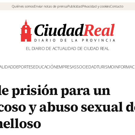
Quiénes somos
Enviar notas de prensa
Publicidad
Privacidad y cookies
Contacto
EL DIARIO DE ACTUALIDAD DE CIUDAD REAL
ALIDAD
DEPORTES
EDUCACIÓN
EMPRESAS
SOCIEDAD
TURISMO
INFORMAC
de prisión para un
coso y abuso sexual d
elloso