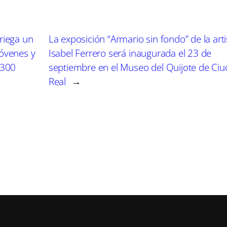
nversaciones de Whatsapp, así como los vídeos y fotog
riega un
La exposición “Armario sin fondo” de la arti
ta.
jóvenes y
Isabel Ferrero será inaugurada el 23 de
 300
septiembre en el Museo del Quijote de Ci
sufrido tristeza, nerviosismo, abatimiento, ansiedad
Real
→
por estos hechos con fecha 21 de enero de 2020, recl
ue le corresponda.
. se enfrenta a 5 años y siete meses de prisión por un 
ohibición de comunicarse y aproximarse a ella a meno
 cualquier profesión u oficio que conlleve contacto con