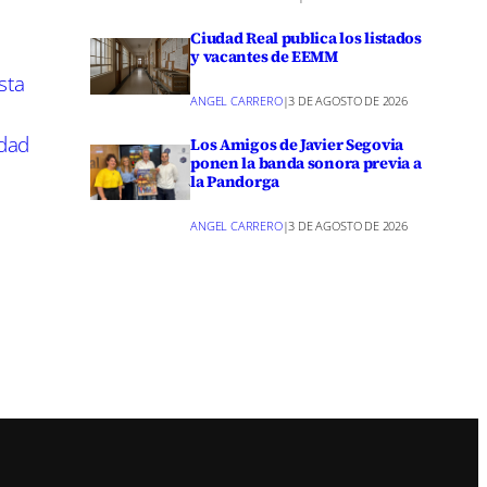
Ciudad Real publica los listados
y vacantes de EEMM
rafías,
sta
ANGEL CARRERO
|
3 DE AGOSTO DE 2026
udad
Los Amigos de Javier Segovia
 y
ponen la banda sonora previa a
la Pandorga
ANGEL CARRERO
|
3 DE AGOSTO DE 2026
amando en
delito de
s de 200
 menores