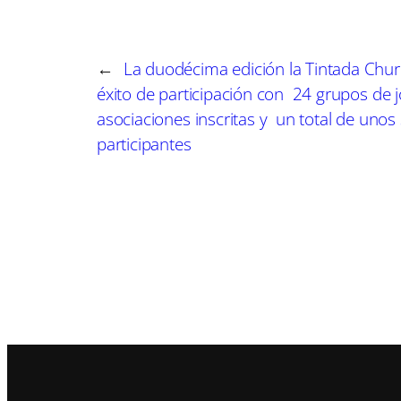
su pecho, así como vídeos masturbándose.
El acusado pedía a la menor que borrase las co
←
La duodécima edición la Tintada Chur
para evitar ser descubiertos por la madre de és
éxito de participación con 24 grupos de 
asociaciones inscritas y un total de unos
Como consecuencia de estos hechos la menor ha 
participantes
desapego emocional.
La madre de la menor, A. interpuso denuncia 
representación de la menor la indemnización q
Por estos hechos por los que se le acusa, D.V.G
abuso sexual a una menor de 16 años y a la pr
metros durante 7 años.
Además, la Fiscalía pide su inhabilitación para