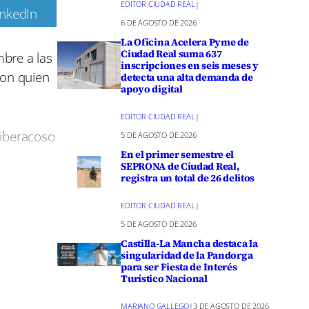
EDITOR CIUDAD REAL
|
inkedIn
6 DE AGOSTO DE 2026
m
La Oficina Acelera Pyme de
Ciudad Real suma 637
mbre a las
inscripciones en seis meses y
con quien
detecta una alta demanda de
apoyo digital
EDITOR CIUDAD REAL
|
ciberacoso
5 DE AGOSTO DE 2026
En el primer semestre el
SEPRONA de Ciudad Real,
registra un total de 26 delitos
 enero de
EDITOR CIUDAD REAL
|
ba en
5 DE AGOSTO DE 2026
Castilla-La Mancha destaca la
singularidad de la Pandorga
para ser Fiesta de Interés
os de
Turístico Nacional
tales y de
MARIANO GALLEGO
|
3 DE AGOSTO DE 2026