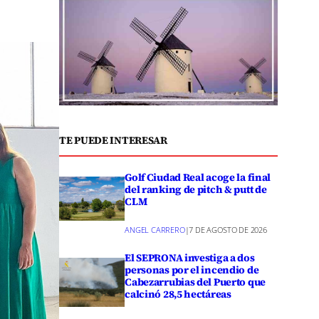
TE PUEDE INTERESAR
Golf Ciudad Real acoge la final
del ranking de pitch & putt de
CLM
ANGEL CARRERO
|
7 DE AGOSTO DE 2026
El SEPRONA investiga a dos
personas por el incendio de
Cabezarrubias del Puerto que
calcinó 28,5 hectáreas