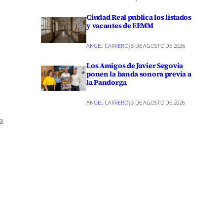
de
Ciudad Real publica los listados
ialmente
y vacantes de EEMM
ANGEL CARRERO
|
3 DE AGOSTO DE 2026
Los Amigos de Javier Segovia
ponen la banda sonora previa a
la Pandorga
ANGEL CARRERO
|
3 DE AGOSTO DE 2026
n línea
udad Real),
a
barcó más
tos de
gestión y