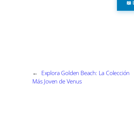
📖 
participantes han adquirido competencias técnic
proyectos de construcción sostenibles, así como 
en este ámbito.
Modalidad Mixta de Fo
El programa formativo se ha llevado a cabo m
con sesiones presenciales en la
Escuela Indust
←
Explora Golden Beach: La Colección
facilitando así el acceso a la formación para to
Más Joven de Venus
Curso Gratuito de Bajo Consumo
El proyecto comenzó en marzo con el curso gr
de 600 horas de formación vinculadas al certif
edificación”
. Esta formación ha estado diseña