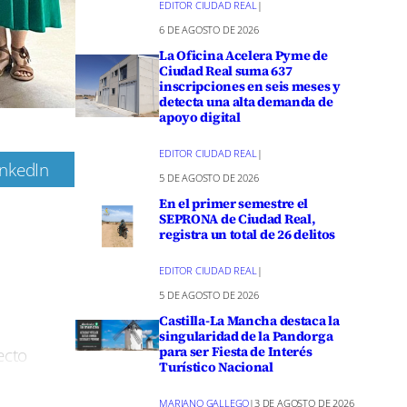
EDITOR CIUDAD REAL
|
6 DE AGOSTO DE 2026
La Oficina Acelera Pyme de
Ciudad Real suma 637
inscripciones en seis meses y
detecta una alta demanda de
apoyo digital
EDITOR CIUDAD REAL
|
inkedIn
5 DE AGOSTO DE 2026
m
En el primer semestre el
SEPRONA de Ciudad Real,
registra un total de 26 delitos
EDITOR CIUDAD REAL
|
5 DE AGOSTO DE 2026
Castilla-La Mancha destaca la
singularidad de la Pandorga
para ser Fiesta de Interés
ecto
Turístico Nacional
rtunidades
MARIANO GALLEGO
|
3 DE AGOSTO DE 2026