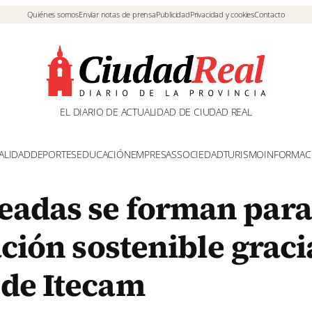
Quiénes somos
Enviar notas de prensa
Publicidad
Privacidad y cookies
Contacto
EL DIARIO DE ACTUALIDAD DE CIUDAD REAL
ALIDAD
DEPORTES
EDUCACIÓN
EMPRESAS
SOCIEDAD
TURISMO
INFORMAC
eadas se forman para
ación sostenible graci
 de Itecam