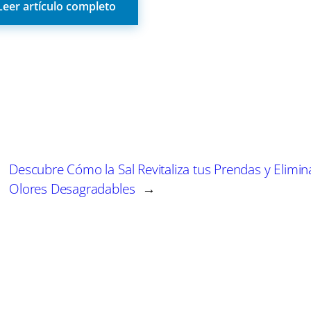
Leer artículo completo
as, operativas y legales necesarias para el desarrollo 
un certificado de profesionalidad que les habilita ofic
rmación
ediante una modalidad mixta, combinando contenidos e
rial de Oficios de Itecam
, ubicada en Tomelloso (Ci
Descubre Cómo la Sal Revitaliza tus Prendas y Elimin
do el alumnado.
Olores Desagradables
→
atuito
“Una construcción de bajo consumo”
, que a
icado de profesionalidad
“Representación de proyec
da para capacitar a los alumnos en funciones clave de 