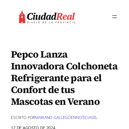
Saltar
al
contenido
Pepco Lanza
Innovadora Colchoneta
Refrigerante para el
Confort de tus
Mascotas en Verano
ESCRITO POR
MARIANO GALLEGO
EN
NOTICIAS
EL
12 DE AGOSTO DE 2024