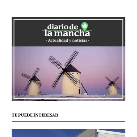
el peso del animal, ofreciendo una
superficie fresca y confortable en
cuestión de segundos. Esto la convierte
en una solución práctica y conveniente
para diversos tipos de mascotas,
incluyendo perros, gatos y pequeños
roedores.
El producto ha sido sometido a rigurosas
pruebas para garantizar su eficacia y
seguridad. Veterinarios especialistas
recomiendan su uso no solo por su
capacidad para refrescar a las mascotas,
TE PUEDE INTERESAR
sino también por su diseño ergonómico
que se adapta a la anatomía de los