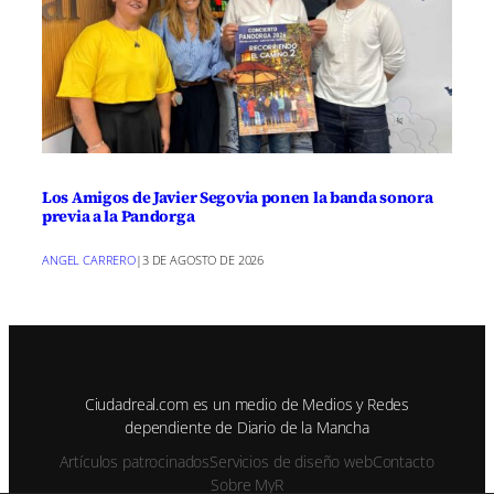
Los Amigos de Javier Segovia ponen la banda sonora
previa a la Pandorga
ANGEL CARRERO
|
3 DE AGOSTO DE 2026
Ciudadreal.com es un medio de Medios y Redes
dependiente de Diario de la Mancha
Artículos patrocinados
Servicios de diseño web
Contacto
Sobre MyR