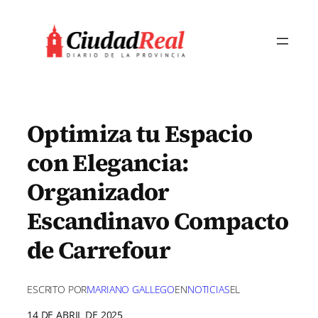
Saltar
al
contenido
Optimiza tu Espacio
con Elegancia:
Organizador
Escandinavo Compacto
de Carrefour
ESCRITO POR
MARIANO GALLEGO
EN
NOTICIAS
EL
14 DE ABRIL DE 2025