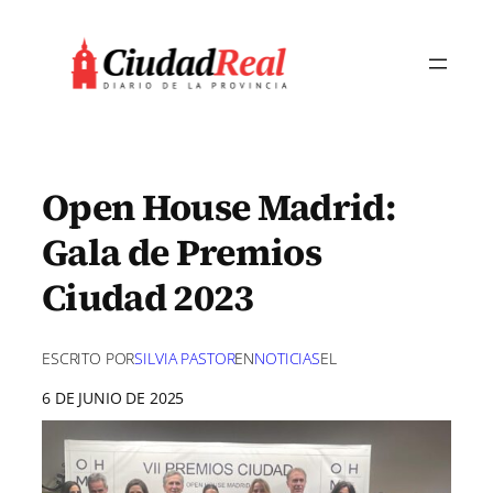
Saltar
al
contenido
Open House Madrid:
Gala de Premios
Ciudad 2023
ESCRITO POR
SILVIA PASTOR
EN
NOTICIAS
EL
6 DE JUNIO DE 2025