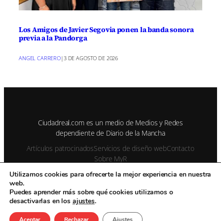
Los Amigos de Javier Segovia ponen la banda sonora
previa a la Pandorga
ANGEL CARRERO
|
3 DE AGOSTO DE 2026
Ciudadreal.com es un medio de Medios y Redes
dependiente de Diario de la Mancha
Artículos patrocinados
Servicios de diseño web
Contacto
Sobre MyR
Utilizamos cookies para ofrecerte la mejor experiencia en nuestra
web.
© 1995-2026 Color Vivo Internet. Otros contenidos se cita fuente.
Puedes aprender más sobre qué cookies utilizamos o
desactivarlas en los
ajustes
.
Aviso Legal
Privacidad y cookies
Publicidad
Enviar notas de prensa
Contacto
Aceptar
Rechazar
Ajustes