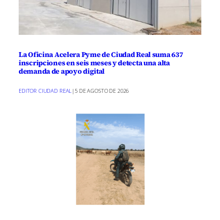
t
t
t
t
t
t
t
o
p
a
e
I
i
i
i
i
i
i
e
k
p
m
s
n
r
r
r
r
r
r
r
t
e
e
e
e
e
e
)
n
n
n
n
n
n
La Oficina Acelera Pyme de Ciudad Real suma 637
inscripciones en seis meses y detecta una alta
demanda de apoyo digital
EDITOR CIUDAD REAL
|
5 DE AGOSTO DE 2026