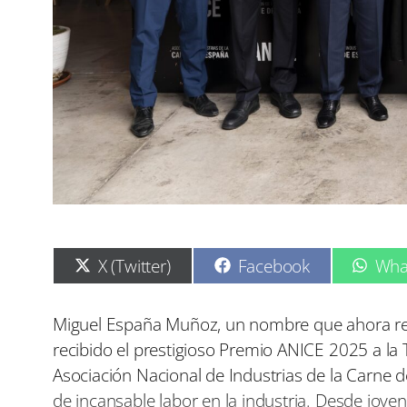
C
C
C
X (Twitter)
Facebook
Wha
o
o
o
m
m
m
p
p
p
Miguel España Muñoz, un nombre que ahora res
a
a
a
recibido el prestigioso Premio ANICE 2025 a la T
r
r
r
t
t
t
Asociación Nacional de Industrias de la Carne
i
i
i
de incansable labor en la industria. Desde jove
r
r
r