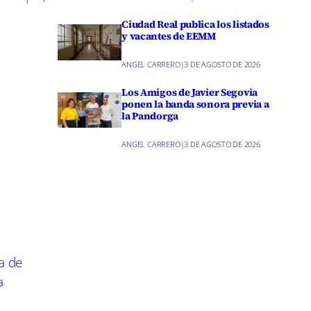
Ciudad Real publica los listados
y vacantes de EEMM
ue hoy
ANGEL CARRERO
|
3 DE AGOSTO DE 2026
cción de
 países.
Los Amigos de Javier Segovia
ponen la banda sonora previa a
an lo
la Pandorga
ANGEL CARRERO
|
3 DE AGOSTO DE 2026
de
 equipo».
a de
bajando
a
 Hoy,
peran los