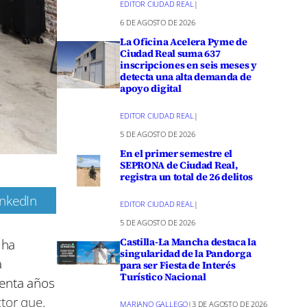
EDITOR CIUDAD REAL
|
6 DE AGOSTO DE 2026
La Oficina Acelera Pyme de
Ciudad Real suma 637
inscripciones en seis meses y
detecta una alta demanda de
apoyo digital
EDITOR CIUDAD REAL
|
5 DE AGOSTO DE 2026
En el primer semestre el
SEPRONA de Ciudad Real,
registra un total de 26 delitos
inkedIn
EDITOR CIUDAD REAL
|
m
5 DE AGOSTO DE 2026
 ha
Castilla-La Mancha destaca la
singularidad de la Pandorga
a
para ser Fiesta de Interés
Turístico Nacional
uenta años
ctor que,
MARIANO GALLEGO
|
3 DE AGOSTO DE 2026