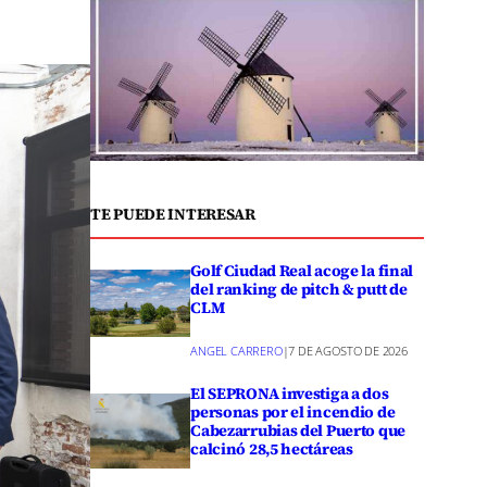
TE PUEDE INTERESAR
Golf Ciudad Real acoge la final
del ranking de pitch & putt de
CLM
ANGEL CARRERO
|
7 DE AGOSTO DE 2026
El SEPRONA investiga a dos
personas por el incendio de
Cabezarrubias del Puerto que
calcinó 28,5 hectáreas