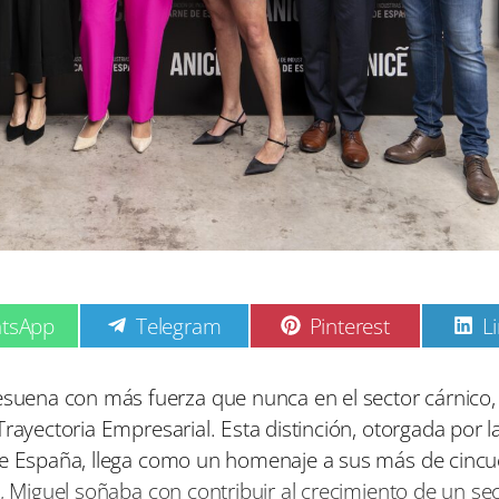
C
C
C
tsApp
Telegram
Pinterest
L
o
o
o
m
m
p
p
p
uena con más fuerza que nunca en el sector cárnico,
a
a
a
rayectoria Empresarial. Esta distinción, otorgada por l
r
r
r
t
t
t
 de España, llega como un homenaje a sus más de cinc
i
i
i
n, Miguel soñaba con contribuir al crecimiento de un se
r
r
r