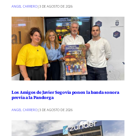
r
r
r
r
r
r
r
t
ANGEL CARRERO
|
3 DE AGOSTO DE 2026
e
e
e
e
e
e
)
n
n
n
n
n
n
Los Amigos de Javier Segovia ponen la banda sonora
previa a la Pandorga
ANGEL CARRERO
|
3 DE AGOSTO DE 2026