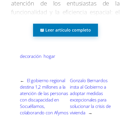
atención de los entusiastas de la
r
r
r
r
r
r
r
t
e
e
e
e
e
e
)
funcionalidad y la eficiencia espacial: el
n
n
n
n
n
n
escurreplatos compacto de tres alturas
de Conforama. Este ingenioso producto
📖 Leer artículo completo
ha sido diseñado meticulosamente para
maximizar el aprovechamiento del
espacio en las cocinas más pequeñas, y
decoración
hogar
su éxito entre los consumidores
evidencia una fuerte demanda por
←
El gobierno regional
Gonzalo Bernardos
soluciones que no solo sean prácticas,
destina 1,2 millones a la
insta al Gobierno a
sino también atractivas.
atención de las personas
adoptar medidas
con discapacidad en
excepcionales para
Socuéllamos,
solucionar la crisis de
La estructura vertical y sofisticada de
colaborando con Afymos
vivienda
→
este escurreplatos permite el
almacenamiento ordenado de utensilios