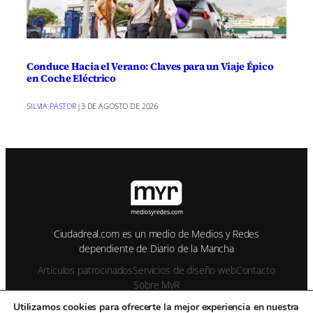
Conduce Hacia el Verano: Claves para un Viaje Épico
en Coche Eléctrico
SILVIA PASTOR
|
3 DE AGOSTO DE 2026
Ciudadreal.com es un medio de Medios y Redes
dependiente de Diario de la Mancha
Artículos patrocinados
Servicios de diseño web
Contacto
Sobre MyR
Utilizamos cookies para ofrecerte la mejor experiencia en nuestra